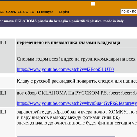
50
,
CZ200
,
Cr1377
,
T4
,
T4 конкурс
English
к :
nuova OKLAHOMA pistola da bersaglio a proiettili di plastica. made in italy
ILI
перемещено из пневматика глазами владельца
Сновым годом всех! видео на грузинском,кадры на всех 
https://www.youtube.com/watch?v=l2Fcoi5LUT0
Клаву с русской раскладкой подарить, спецом для напис
ILI
вот обзор OKLAHOMA На РУССКОМ P.S. :beer: :beer: :bee
https://www.youtube.com/watch?v=hvn5ua4GvPk&feature=y
ILI
здравствуйте друзя!разобрал я вчера ночю ..ХОМКУ.. по
и пару видосов выложу между фотками снял:):):)
значет,сначало до очистки,после будет финиш!сегодня чер