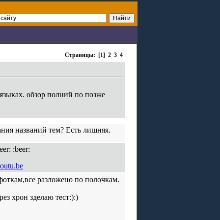
Страницы: [1]
2
3
4
языках. обзор полний по позже
ания названий тем? Есть лишняя.
r: :beer:
outu.be
 фоткам,все разложено по полочкам.
ез хрон зделаю тест:):)