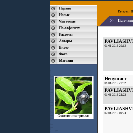
Первая
Галереи:
B
Новые
Источни
Читаемые
По алфавиту
Разделы
PAVLIASHV
Авторы
01-01-2016 20:13
Видео
Фото
Магазин
Непушист
01-01-2016 21:52
PAVLIASHV
01-01-2016 22:22
PAVLIASHV
02-01-2016 09:24
Охотники на привале