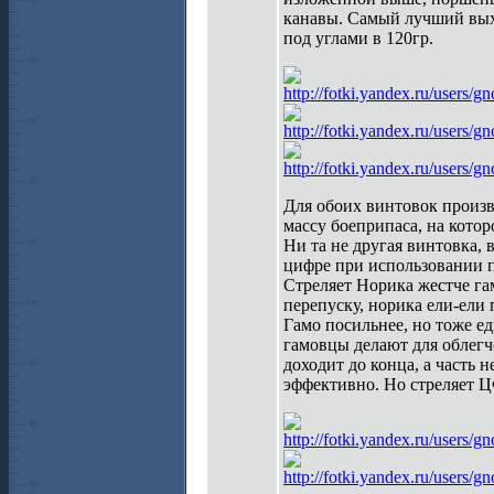
канавы. Самый лучший выхо
под углами в 120гр.
http://fotki.yandex.ru/users
http://fotki.yandex.ru/users
http://fotki.yandex.ru/users
Для обоих винтовок произв
массу боеприпаса, на котор
Ни та не другая винтовка, 
цифре при использовании 
Стреляет Норика жестче га
перепуску, норика ели-ели 
Гамо посильнее, но тоже е
гамовцы делают для облегче
доходит до конца, а часть 
эффективно. Но стреляет Ц
http://fotki.yandex.ru/users
http://fotki.yandex.ru/users