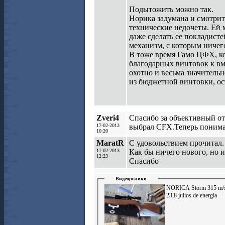
Подытожить можно так.
Норика задумана и смотритс
технические недочеты. Ей 
даже сделать ее покладист
механизм, с которым ничего
В тоже время Гамо ЦФХ, ко
благодарных винтовок к вм
охотно и весьма значительн
из бюджетной винтовки, ос
Zveri4
Спасибо за объективный о
17-02-2013
выбрал CFX.Теперь понима
10:20
MaratR
С удовольствием прочитал.
17-02-2013
Как бы ничего нового, но и
12:23
Спасибо
Видеоролики
NORICA Storm 315 m/
23,8 julios de energia