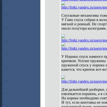
http://fotki.yandex.ru/users
Спусковые механизмы тоже 
У Гамо спуск собран в кол
мягкий и ровный. Не спорт
около полутора килограмм.
http://fotki.yandex.ru/users
http://fotki.yandex.ru/users
У Норики спуск намного пр
крючком. Усилие пружины о
пружиной спуск у норики е
кажется, что крючок вот-во
http://fotki.yandex.ru/users
Для дальнейшей разборки, 
извлекается поршень, а в сл
На норике необходимо снят
И тут, если винтовка не но
изложенной выше, поршень 