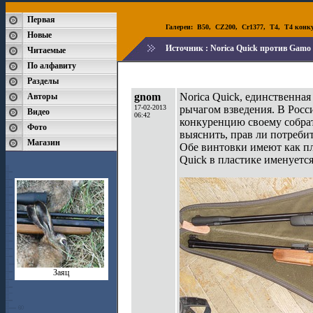
Первая
Галереи:
B50
,
CZ200
,
Cr1377
,
T4
,
T4 конк
Новые
Источник :
Norica Quick против Gam
Читаемые
По алфавиту
Разделы
gnom
Norica Quick, единственна
Авторы
17-02-2013
рычагом взведения. В Росс
Видео
06:42
конкуренцию своему собрат
Фото
выяснить, прав ли потребит
Магазин
Обе винтовки имеют как пл
Quick в пластике именуется
Заяц