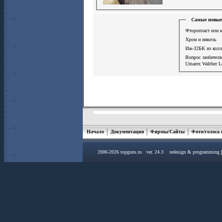
Самые новые
Фторопласт или к
Хром и никель
Иж-32БК из колл
Вопрос любител
Umarex Walther L
Начало
Документация
Фирмы/Сайты
Фото/голоса
2006-2026 topguns.ru ver. 24.3 redesign & programming