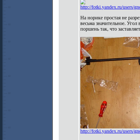
http://fotki.yandex.ru/users
На норике простая не разре
весьма значительное. Угол 
поршень так, что заставляет
http://fotki.yandex.ru/users