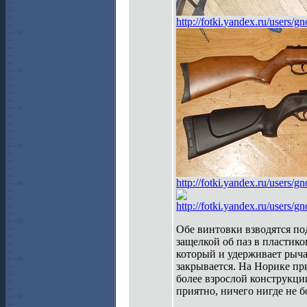
http://fotki.yandex.ru/users
http://fotki.yandex.ru/users
http://fotki.yandex.ru/users
Обе винтовки взводятся п
защелкой об паз в пластик
который и удерживает рыча
закрывается. На Норике пр
более взрослой конструкци
приятно, ничего нигде не б