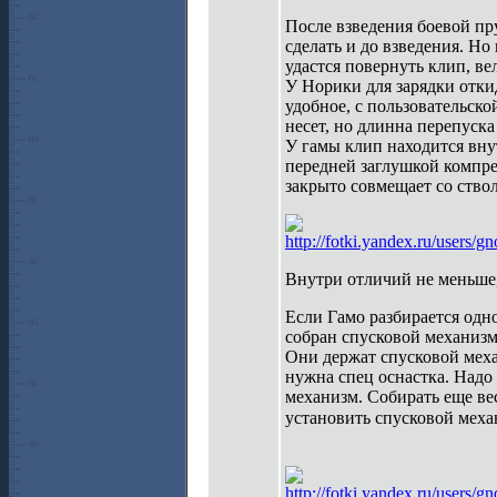
После взведения боевой пр
сделать и до взведения. Но
удастся повернуть клип, ве
У Норики для зарядки отки
удобное, с пользовательско
несет, но длинна перепуска
У гамы клип находится вну
передней заглушкой компре
закрыто совмещает со ство
http://fotki.yandex.ru/users
Внутри отличий не меньше,
Если Гамо разбирается одн
собран спусковой механизм.
Они держат спусковой меха
нужна спец оснастка. Надо
механизм. Собирать еще ве
установить спусковой меха
http://fotki.yandex.ru/users