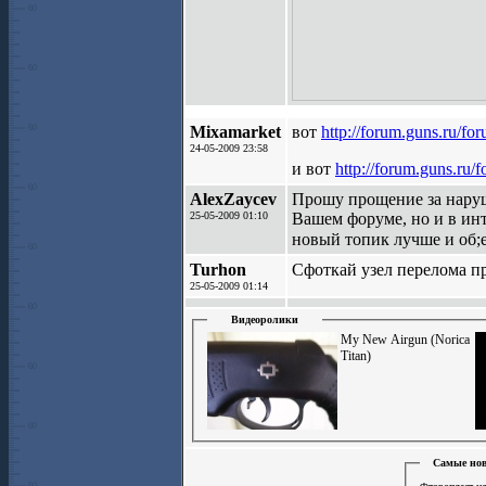
Mixamarket
вот
http://forum.guns.ru/f
24-05-2009 23:58
и вот
http://forum.guns.ru
AlexZaycev
Прошу прощение за наруше
25-05-2009 01:10
Вашем форуме, но и в инт
новый топик лучше и об;
Turhon
Сфоткай узел перелома п
25-05-2009 01:14
Видеоролики
My New Airgun (Norica
Titan)
Самые нов