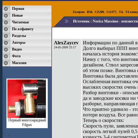
Первая
Галереи:
B50
,
CZ200
,
Cr1377
,
T4
,
T4 конк
Новые
Источник :
Norica Massimo - неизвест
Читаемые
По алфавиту
Разделы
AlexZaycev
Информации по данной ви
Авторы
24-05-2009 23:17
Долго выбирал ППП винто
Видео
началась история знакомс
Фото
Начну с того, что винтов
Магазин
дизайном. Ствол запресов
об этом позже. Винтовка
Винтовка была доставлен
Ослабленная винтовка оче
высоких скоростях очень п
Разбор винтовки - описыв
да и заводские косяки ни
разборке, направляющая п
Что приятно удивило - эт
потери воздуха. Все равн
Теперь о скоростях:
Первый многозарядный
Filgun
Скорость пули, заявленна
скорость легкой пулей 0,
кучность 3-4 сантиметра(