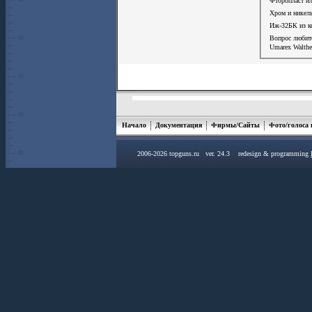
Фторопласт ил
Хром и никел
Иж-32БК из к
Вопрос люби
Umarex Walthe
Начало
Документация
Фирмы/Сайты
Фото/голоса
2006-2026 topguns.ru ver. 24.3 redesign & programming