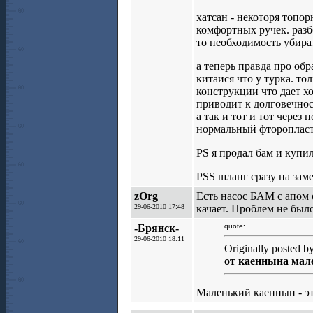
хатсан - некоторя топор
комфортных ручек. разб
то необходимость убира
а теперь правда про обр
китаися что у турка. т
конструкции что дает х
приводит к долговечнос
а так и тот и тот через
нормальный фторопласт
PS я продал бам и купил
PSS шланг сразу на заме
zOrg
Есть насос БАМ с апом 
29-06-2010 17:48
качает. Проблем не было
-Брянск-
quote:
29-06-2010 18:11
Originally posted b
от каеннына мал
Маленький каеннын - эт