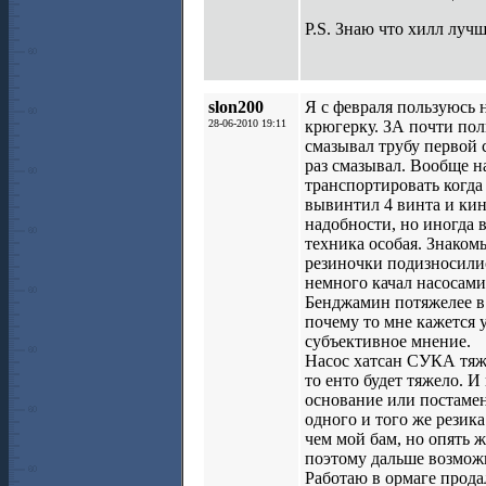
P.S. Знаю что хилл лучше
slon200
Я с февраля пользуюсь 
28-06-2010 19:11
крюгерку. ЗА почти пол
смазывал трубу первой
раз смазывал. Вообще н
транспортировать когда 
вывинтил 4 винта и кину
надобности, но иногда в
техника особая. Знаком
резиночки подизносились
немного качал насосами
Бенджамин потяжелее в 
почему то мне кажется 
субъективное мнение.
Насос хатсан СУКА тяже
то енто будет тяжело. 
основание или постамен
одного и того же резик
чем мой бам, но опять 
поэтому дальше возможн
Работаю в ормаге продал