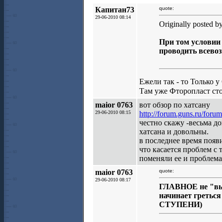
Капитан73
quote:
29-06-2010 08:14
Originally posted b
При том условии
проводить всево
Ежели так - то Только у
Там уже Фторопласт сто
maior 0763
вот обзор по хатсану
29-06-2010 08:15
http://forum.guns.ru/for
честно скажу -весьма д
хатсана и довольны.
в последнее время появ
что касается проблем с 
поменяли ее и проблема
maior 0763
quote:
29-06-2010 08:17
ГЛАВНОЕ не "вытя
начинает грет
СТУПЕНИ)