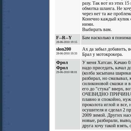
разу. Так вот из этих 
обмотка шланга. Не хочу
через нет та же проблем
Конечно каждый кулик с
ними.
Выбирать вам.
F--R--Y
Бам насколько я понима
28-06-2010 19:15
slon200
Ах да забыл добавить, в
28-06-2010 19:33
Брал у мотокрокера.
Фрол
У меня Хатсан. Качаю 0
Фрол
надо приседать, качал до
29-06-2010 08:01
(колба засыпана шарикам
разбирал, но смазывал, 
силиконовой смазки и в
его до "стука" вверх, 
ОЧЕВИДНО ПРИЧИНА ПО
плавно и спокойно, нуж
проколота иглой и все, 
осушителя и сделал 2 пр
2009 зимой. Других насо
новые, разбирали, выво
друга хочу такой взять,