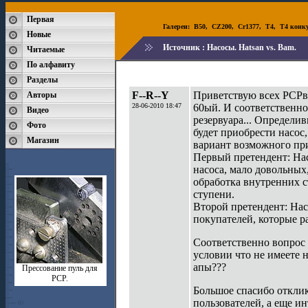
Первая
Галереи:
B50
,
CZ200
,
Cr1377
,
T4
,
T4 конк
Новые
Источник :
Насосы. Hatsan vs. Bam.
Читаемые
По алфавиту
Разделы
F--R--Y
Приветствую всех РСРво
Авторы
28-06-2010 18:47
60ый. И соответственно
Видео
резервуара... Определи
Фото
будет приобрести насос
Магазин
вариант возможного при
Первый претендент: Нас
насоса, мало довольных,
обработка внутренних с
ступени.
Второй претендент: Нас
покупателей, которые р
Соответственно вопрос 
условии что не имеете
апы???
Прессование пуль для
РСР.
Большое спасибо откли
пользователей, а еще ин