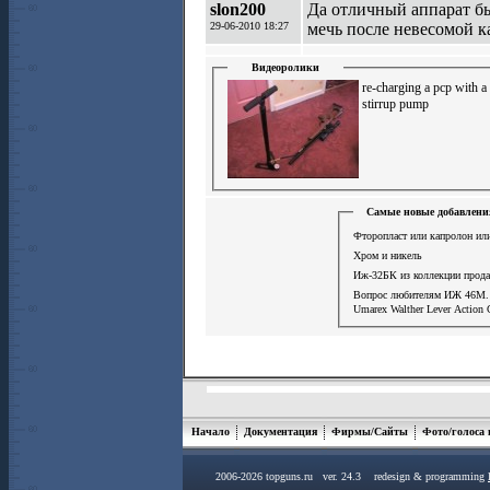
slon200
Да отличный аппарат бы
29-06-2010 18:27
мечь после невесомой к
Видеоролики
re-charging a pcp with a
stirrup pump
Самые новые добавлени
Фторопласт или капролон или
Хром и никель
Иж-32БК из коллекции прод
Вопрос любителям ИЖ 46М.
Umarex Walther Lever Action 
Начало
Документация
Фирмы/Сайты
Фото/голоса
2006-2026 topguns.ru ver. 24.3 redesign & programming