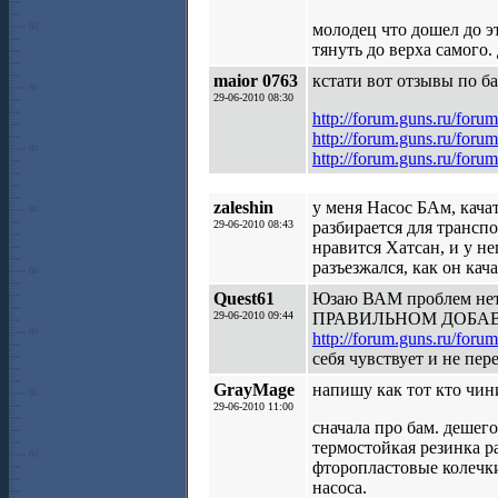
молодец что дошел до эт
тянуть до верха самого. 
maior 0763
кстати вот отзывы по ба
29-06-2010 08:30
http://forum.guns.ru/for
http://forum.guns.ru/for
http://forum.guns.ru/for
zaleshin
у меня Насос БАм, кача
29-06-2010 08:43
разбирается для трансп
нравится Хатсан, и у не
разъезжался, как он кача
Quest61
Юзаю ВАМ проблем нет 
29-06-2010 09:44
ПРАВИЛЬНОМ ДОБАВЛ
http://forum.guns.ru/for
себя чувствует и не пер
GrayMage
напишу как тот кто чин
29-06-2010 11:00
сначала про бам. дешего
термостойкая резинка р
фторопластовые колечки
насоса.