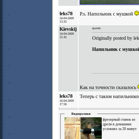
leks78
Р.s. Напильник с мушкой
16-04-2009
13:35
Kievskij
quote:
16-04-2009
15:42
Originally posted by le
Напильник с мушко
Как на точности сказалось
leks78
Теперь с таким напильнико
16-04-2009
17:56
Видеоролики
фрезерный станок из
дрели в домашних
условиях за 20 минут