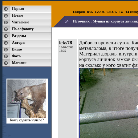
Первая
Галереи:
B50
,
CZ200
,
Cr1377
,
T4
,
T4 конк
Новые
Источник :
Мушка из корпуса личинк
Читаемые
По алфавиту
Разделы
leks78
Доброго времени суток. Ка
Авторы
16-04-2009
металлолома, в итоге полу
Видео
13:32
Материал дюраль, внутрен
Фото
корпуса личинок замков б
Магазин
на сколько у кого хватит ф
Кому сделать чучело?