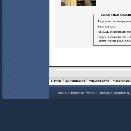
Самые новые добавле
Фторопласт или капролон и
Хром и никель
Иж-32БК из коллекции пр
Вопрос любителям ИЖ 46
Umarex Walther Lever Acti
Начало
Документация
Фирмы/Сайты
Фото/голоса
2006-2026 topguns.ru ver. 24.3 redesign & programming