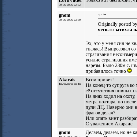
LordVader
Только вот беспокоит, ч
09-06-2006 22:52
gnom
quote:
09-06-2006 23:59
Originally posted 
чего-то затихла н
Эх, это у меня сил не х
гналась! Выпресовал со 
страгивания несоизмери
усилие страгивания име
нарезы. Было 230м.с. шм
прибавилось точно
Akarais
Всем привет!
10-06-2006 20:16
На конец-то супруга ко 
её отсутствия пивных н
На днях ходил на охоту,
метра полтара, но после
пули ДЦ. Наверно они в
фрагов делал?
Или опять винт разбира
С уважением Акараис.
gnom
Делаем, делаем, но не к
10-06-2006 20:51