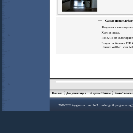
Самые новые добавл
Фторопласт или капролон
Хром и никель
Иж-32БК из коллекции 
Вопрос любителям ИЖ 
Umarex Walther Lever Ac
Начало
Документация
Фирмы/Сайты
Фото/голоса
2006-2026 topguns.ru ver. 24.3 redesign & programming