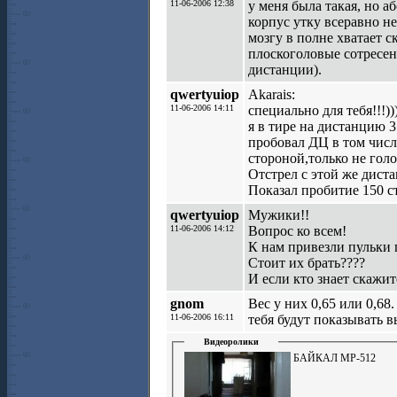
11-06-2006 12:38
у меня была такая, но 
корпус утку всеравно не
мозгу в полне хватает с
плоскоголовые сотресени
дистанции).
qwertyuiop
Akarais:
11-06-2006 14:11
специально для тебя!!!))
я в тире на дистанцию 
пробовал ДЦ в том числ
стороной,только не голо
Отстрел с этой же дист
Показал пробитие 150 с
qwertyuiop
Мужики!!
11-06-2006 14:12
Вопрос ко всем!
К нам привезли пульки г
Стоит их брать????
И если кто знает скажите
gnom
Вес у них 0,65 или 0,68
11-06-2006 16:11
тебя будут показывать 
Видеоролики
БАЙКАЛ MP-512