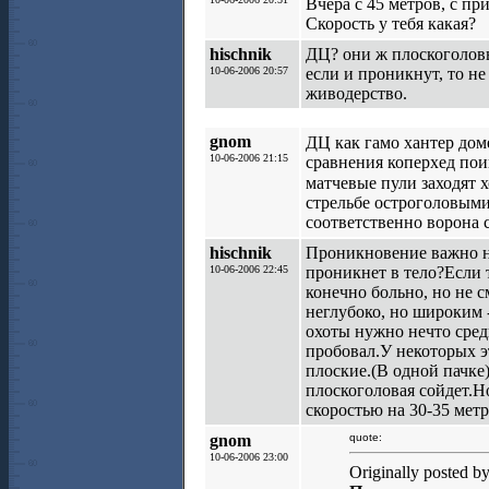
Вчера с 45 метров, с п
Скорость у тебя какая?
hischnik
ДЦ? они ж плоскоголовы
10-06-2006 20:57
если и проникнут, то не 
живодерство.
gnom
ДЦ как гамо хантер до
10-06-2006 21:15
сравнения коперхед поин
матчевые пули заходят
стрельбе остроголовыми
соответственно ворона с
hischnik
Проникновение важно не
10-06-2006 22:45
проникнет в тело?Если т
конечно больно, но не с
неглубоко, но широким - 
охоты нужно нечто сред
пробовал.У некоторых 
плоские.(В одной пачке)
плоскоголовая сойдет.Н
скоростью на 30-35 метр
gnom
quote:
10-06-2006 23:00
Originally posted by