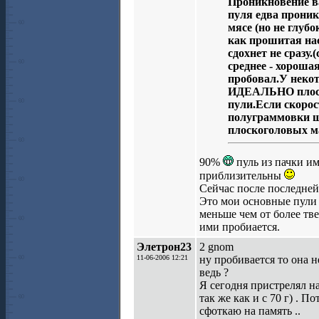
Проникновение ва
пуля едва проник
мясе (но не глубо
как прошитая нас
сдохнет не сразу.
среднее - хороша
пробовал.У некот
ИДЕАЛЬНО плоские
пули.Если скорос
полуграммовки шл
плоскоголовых ма
90%
пуль из пачки и
приблизительны
Сейчас после последней 
Это мои основные пули д
меньше чем от более тве
ими пробиается.
Элетрон23
2 gnom
11-06-2006 12:21
ну пробивается то она н
ведь ?
Я сегодня пристрелял на
так же как и с 70 г) . П
сфоткаю на память ..