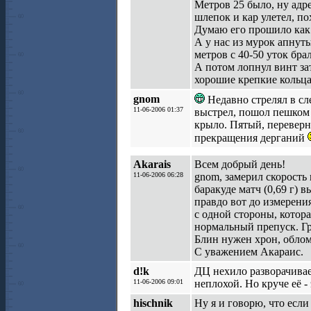
Метров 25 было, ну адре
шлепок и кар улетел, по
Думаю его прошило как 
А у нас из мурок апнут
метров с 40-50 уток брал
А потом лопнул винт зат
хорошие крепкие кольца,
gnom
Недавно стрелял в сл
11-06-2006 01:37
выстрел, пошол пешком 
крыло. Пятый, переверну
прекращения дерганий
Akarais
Всем добрый день!
11-06-2006 06:28
gnom, замерил скорость 
баракуде матч (0,69 г) 
правдо вот до измерения
с одной стороны, котор
нормальный препуск. Гр
Блин нужен хрон, облом
С уважением Акараис.
d!k
ДЦ нехило разворачивае
11-06-2006 09:01
неплохой. Но круче её -
hischnik
Ну я и говорю, что если