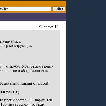
Страницы: [1]
 пневматики.
нженер-конструктора.
, т.к. можно будет откруть резик
аллончиков и 88-гр баллончик
ческих манипуляций с газовой
000 (за РСР)
что производство РСР вариантов
И очень грустно, что такая