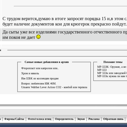
С трудом верится,думаю в итоге запросят порядка 15 и,в этом 
будет наличие документов кои для крюгерок прекрасно пойдут
Да сыты уже все изделиями государственного отчественного п
им покоя не дает
и
Самые новые добавления в архив
Похожие темы
МР-553К: Оружие, а не 
Фторопласт или капролон или..
МР-553
МР 553к или заводско
Хром и никель
МР-553к нужна ли нам т
Иж-32БК из коллекции продам
Вопрос любителям ИЖ 46М.
Umarex Walther Lever Action СО2 - ковбой или терпила
я
Фирмы/Сайты
Фото/голоса птиц
Определитель
Звуки
Реклама
Обратная связь