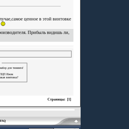
случае,самое ценное в этой винтовке
.
роизводителя. Прибыль видишь ли,
набор для тюнинга!
й ПЦП Ижик
акая винтовка?
Страницы: [1]
FAQ