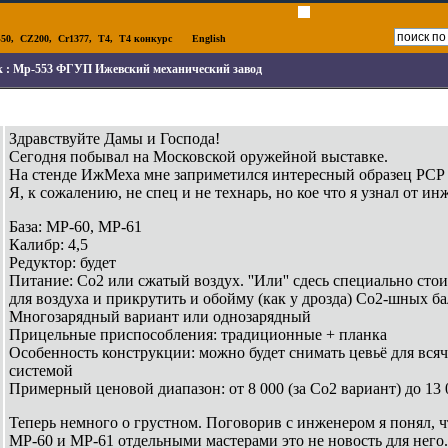
50
,
CZ200
,
Cr1377
,
T4
,
T4 конкурс
English
к :
Мр-553 ФГУП Ижевский механический завод
Здравствуйте Дамы и Господа!
Сегодня побывал на Московской оружейной выставке.
На стенде ИжМеха мне заприметился интересный образец РСР
Я, к сожалению, не спец и не технарь, но кое что я узнал от и
База: МР-60, МР-61
Калибр: 4,5
Редуктор: будет
Питание: Со2 или сжатый воздух. ''Или'' сдесь специально стоит
для воздуха и прикрутить и обойму (как у дрозда) Со2-шных б
Многозарядный вариант или однозарядный
Прицельные приспособления: традиционные + планка
Особенность конструкции: можно будет снимать цевьё для вся
системой
Примерный ценовой диапазон: от 8 000 (за Со2 вариант) до 13 
Теперь немного о грустном. Поговорив с инженером я понял, 
МР-60 и МР-61 отдельными мастерами это не новость для него. 