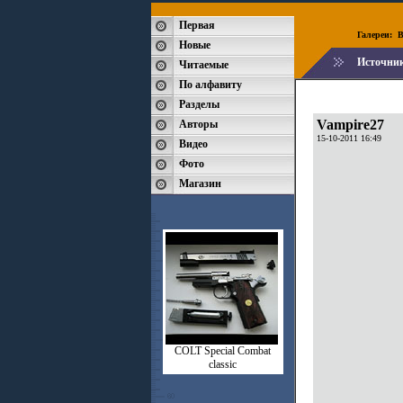
Первая
Галереи:
B
Новые
Источни
Читаемые
По алфавиту
Разделы
Vampire27
Авторы
15-10-2011 16:49
Видео
Фото
Магазин
СOLT Special Combat
classic