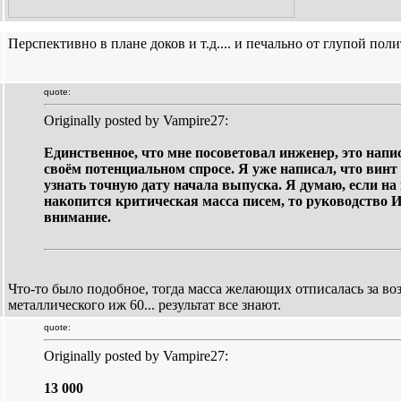
Перспективно в плане доков и т.д.... и печально от глупой поли
quote:
Originally posted by Vampire27:
Единственное, что мне посоветовал инженер, это напи
своём потенциальном спросе. Я уже написал, что винт
узнать точную дату начала выпуска. Я думаю, если н
накопится критическая масса писем, то руководство 
внимание.
Что-то было подобное, тогда масса желающих отписалась за во
металлического иж 60... результат все знают.
quote:
Originally posted by Vampire27:
13 000