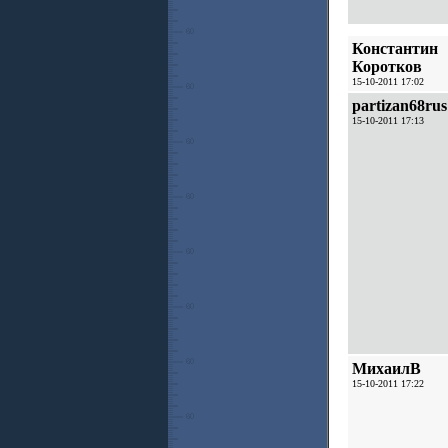
Константин
Коротков
15-10-2011 17:02
partizan68rus
15-10-2011 17:13
МихаилВ
15-10-2011 17:22