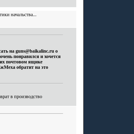
тики начальства...
сать на
guns@baikalinc.ru
о
 очень понравился и хочется
а их почтовом ящике
ИжМеха обратит на это
зврат в производство