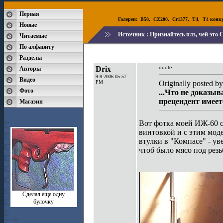
Первая
Галереи:
B50
,
CZ200
,
Cr1377
,
T4
,
T4 конк
Новые
Источник :
Признайтесь плз, чей это
Читаемые
По алфавиту
Разделы
Drix
quote:
Авторы
9-8-2006 05:57
Видео
PM
Originally posted by
Фото
...Что не доказыв
прецендент имеетс
Магазин
Вот фотка моей ИЖ-60 с
винтовкой и с этим мод
втулки в "Компасе" - ув
чтоб было мясо под резь
Сделал еще одну
булочку