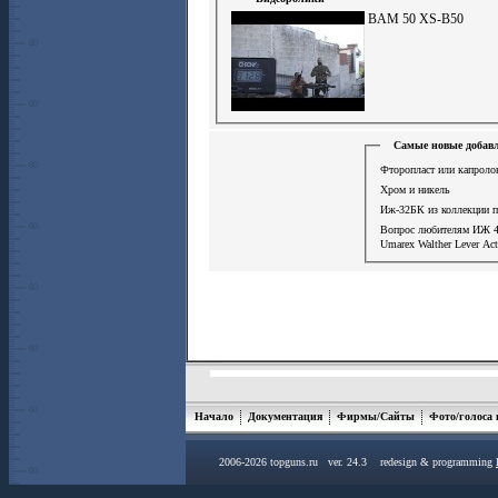
BAM 50 XS-B50
Самые новые добавл
Фторопласт или капролон
Хром и никель
Иж-32БК из коллекции 
Вопрос любителям ИЖ 
Umarex Walther Lever Ac
Начало
Документация
Фирмы/Сайты
Фото/голоса
2006-2026 topguns.ru ver. 24.3 redesign & programming