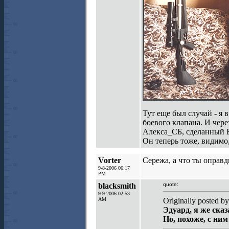
Тут еще был случай - я
боевого клапана. И чер
Алекса_СБ, сделанный 
Он теперь тоже, видимо,
Vorter
Сережа, а что ты оправ
9-8-2006 06:17
PM
blacksmith
quote:
9-9-2006 02:53
AM
Originally posted by
Эдуард, я же сказ
Но, похоже, с ни