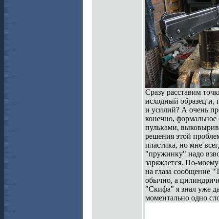
Сразу расставим точк
исходный образец и, 
и усилий? А очень про
конечно, формальное 
пульками, выковырива
решения этой пробле
пластика, но мне все
"пружинку" надо взво
заряжается. По-моему
на глаза сообщение "Т
обычно, а цилиндриче
"Скифа" я знал уже да
моментально одно сло