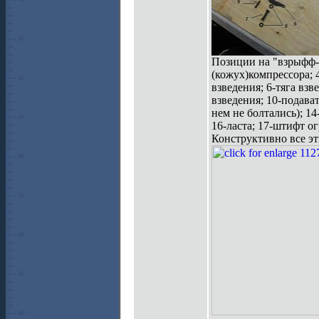
Позиции на "взрыфф-с
(кожух)компрессора; 
взведения; 6-тяга взв
взведения; 10-подава
нем не болтались); 1
16-ласта; 17-штифт о
Конструктивно все эт