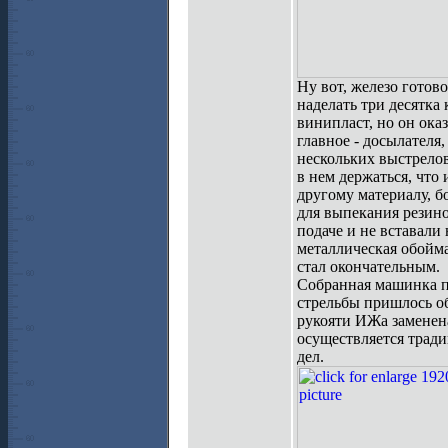
Ну вот, железо готово
наделать три десятка
винипласт, но он ока
главное - досылателя
нескольких выстрелов
в нем держаться, что
другому материалу, б
для выпекания резино
подаче и не вставали
металлическая обойма
стал окончательным.
Собранная машинка по
стрельбы пришлось об
рукояти ИЖа заменена
осуществляется тради
дел.