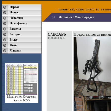
Первая
Галереи:
B50
,
CZ200
,
Cr1377
,
T4
,
T4 конк
Новые
Источник :
Многозарядка
Читаемые
По алфавиту
Разделы
C/\ECAPb
Представляется вним
Авторы
05-06-2011 17:04
Видео
Фото
Магазин
Мини отчёт. Отстрелял
Крикет N295