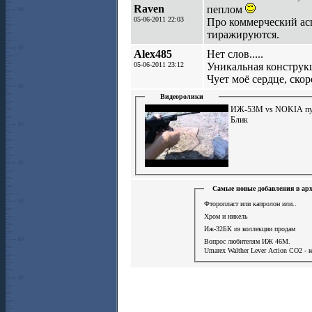
Raven
пеплом
05-06-2011 22:03
Про коммерческий асп
тиражируются.
Alex485
Нет слов.....
05-06-2011 23:12
Уникальная конструк
Чует моё сердце, ско
Видеоролики
ИЖ-53М vs NOKIA пу
Блик
Самые новые добавления в ар
Фторопласт или капролон или..
Хром и никель
Иж-32БК из коллекции продам
Вопрос любителям ИЖ 46М.
Umarex Walther Lever Action СО2 - 