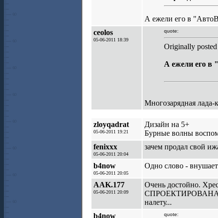
А ежели его в "Авто
ceolos
quote:
05-06-2011 18:39
Originally posted
А ежели его в
Многозарядная лада-
zloyqadrat
Дизайн на 5+
05-06-2011 19:21
Бурные волны воспом
fenixxx
зачем продал свой ижа
05-06-2011 20:04
b4now
Одно слово - внушает
05-06-2011 20:05
AAK.177
Очень достойно. Хр
05-06-2011 20:09
СПРОЕКТИРОВАНА и И
налету...
b4now
quote: