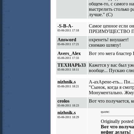
общем-то, с самого н
выстрелить столько ра
лучше." (С)
-S-B-A-
Самое ценное если он
05-06-2011 17:18
ПРЕИМУЩЕСТВО ППП,в
Answord
охренеть! внушает!
05-06-2011 17:21
снимаю шляпу!
Avers_Alex
Вот это мега бластер 
05-06-2011 17:33
ТЕХНАРЬ33
Кажется у вас был уж
05-06-2011 18:11
вообще... Пускаю сл
nizhnik.s
А-ахАрене-еть... Пи...П
05-06-2011 18:21
"Сынок, когда я смот
Монументально. Жму 
ceolos
Вот что получается, 
05-06-2011 18:23
nizhnik.s
quote:
05-06-2011 18:29
Originally posted
Вот что получа
нефиг делать!