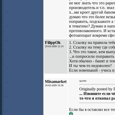
не мог знать что это рари
производитель и т.п. зна
х...ми кроет другой баном
думаю что это более везка
поправить, подскажите а 
в тематике? Думаю в нап
противозаконного. И кста
фотоаппарат вовремя сфот
FilippOk
1. Ссылку на правила теб
29-03-2009 15:14
2. Ссылку на тему где со
3. Что это такое, кем вып
...и попросили поправить 
Хотя обычно - банят и тем
И ты чем-то недоволен?
Если новенький - учись и 
Mixamarket
quote:
29-03-2009 16:58
Originally posted by 
... Извините если 
то что я откопал ра
Если бы я оставлял все т