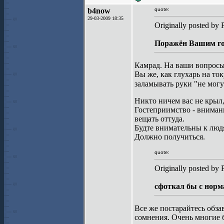
b4now
quote:
29-03-2009 18:35
Originally posted by 
Поражён Вашим гос
Камрад. На ваши вопросы 
Вы же, как глухарь на то
заламывать руки "не мог
Никто ничем вас не крыл,
Гостеприимство - внимани
вещать оттуда.
Будте внимательны к людя
Должно получиться.
quote:
Originally posted by 
сфоткал бы с норм
Все же постарайтесь обза
сомнения. Очень многие 