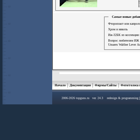
Самые новые добав
Фторопласт или капроло
Хром и никель
Иж-32БК из коллекции
Вопрос любителям ИЖ
Umarex Walther Lever A
Начало
Документация
Фирмы/Сайты
Фото/голоса
2006-2026 topguns.ru ver. 24.3 redesign & programming