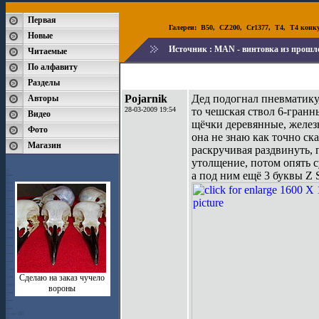
Первая
Галереи:
B50
,
CZ200
,
Cr1377
,
T4
,
T4 конк
Новые
Источник :
MAN - винтовка из прошло
Читаемые
По алфавиту
Разделы
Pojarnik
Дед подогнал пневматику, 
Авторы
28-03-2009 19:54
то чешская ствол 6-гранны
Видео
щёчки деревянные, желез
Фото
она не знаю как точно ска
Магазин
раскручивая раздвинуть, п
утолщение, потом опять 
а под ним ещё 3 буквы Z 
Сделаю на заказ чучело
вороны