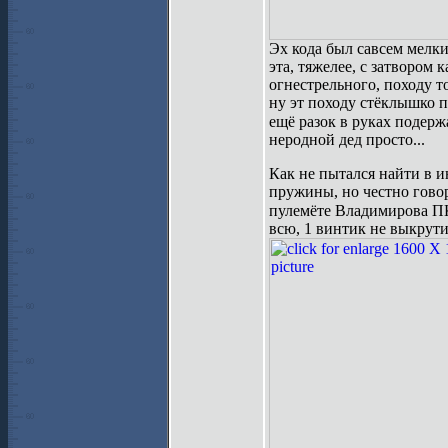
Эх кода был савсем мелк
эта, тяжелее, с затвором
огнестрельного, походу т
ну эт походу стёклышко пе
ещё разок в руках подержа
неродной дед просто...
Как не пытался найти в и
пружины, но честно говор
пулемёте Владимирова ПКП
всю, 1 винтик не выкрути