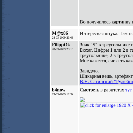
Во получилось картинку
M@x86
Интересная штука. Там по
28-03-2009 23:06
FilippOk
Знак "S" в треугольнике 
28-03-2009 23:15
Бюхаг. Цифры 1 или 2 в т
треугольнике, 2 в треугол
Мне кажется, сие есть как
Завидую.
Шикарная вещь, артефакт
В.Н. Сатинский "Ружейны
b4now
Смотреть в раритетах
тут
29-03-2009 12:34