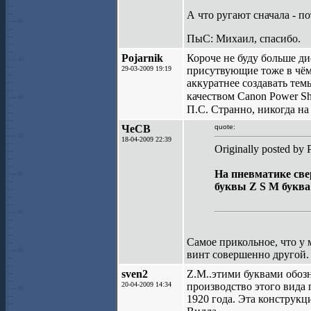
А что ругают сначала - по
ПыС: Михаил, спасибо.
Pojarnik
Короче не буду больше дис
29-03-2009 19:19
присутвующие тоже в чём
аккуратнее создавать тем
качеством Canon Power S
П.С. Странно, никогда на
ЧеСВ
quote:
18-04-2009 22:39
Originally posted by 
На пневматике све
буквы Z S M буква
Самое прикольное, что у м
винт совершенно другой. 
sven2
Z.M..этими буквами обозн
20-04-2009 14:34
производство этого вида 
1920 года. Эта конструк