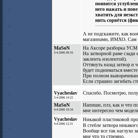
появится углублени
него нажать и пов
хватить для неэкс
нить сорвётся (фик
А не подскажите, как воо
магазинами, ИМХО. Сам см
MaSoN
На Аксоре разборка УСМ 
3-4-2006 09:16
На затворной раме сзади 
заклеить изолентой).
Оттянуть назад затвор и ч
будет подниматься вместе
При полном выворачивани
Если страшно загибать ст
Vyacheslav
Спасибо. Посмотрю, получ
3-4-2006 14:22
MaSoN
Напиши, плз, как и что п
4-4-2006 10:34
мне интересно чем модел
Vyacheslav
Никакой пластиковой про
4-4-2006 12:21
В стебле затвора никаког
Вообще все так наглухо з
мне что то стремно.