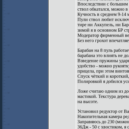
Впоследствии с большим 
ствол обкатался, можно в
Кучность в среднем 9-14 
Пули ствол любит исключи
тире ни Аккупель, ни Бар
зимой я в основном БР с
Модератор фирменный вес
Без него грохот впечатляе
Барабан на 8 пуль работа
барабана это влиять не д
Взведение пружины ударн
удобство - можно рукоятк
прицела, при этом винтов
Спуск чёткий и короткий,
Полировкой я добился уси
Ложе считаю одним из до
мастикой. Текстура дерева
на высоте.
Установил редуктор от В
Накопительная камера реду
Заправяюсь до 230 (можно
36Дж - 50 с хвостиком, я 