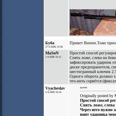
Буба
Привет Винни.Тоже приоб
27-3-2006 14:38
MaSoN
Простой способ регулиро
1-4-2006 16:11
Снять ложе, слева на бок
зафиксировать ударник от
диске предохранителя, смо
шестигранный ключик 2.5м
Одного оборота должно х
что-нить сорвётся (фикса
Vyacheslav
quote:
1-4-2006 16:24
Originally posted by
Простой способ ре
Снять ложе, слева 
Через него нужно 
винт ударника чере