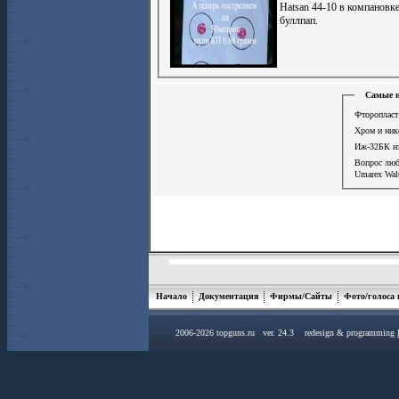
Hatsan 44-10 в компановк
буллпап.
Самые н
Фторопласт 
Хром и ник
Иж-32БК из
Вопрос лю
Umarex Walt
Начало
Документация
Фирмы/Сайты
Фото/голоса
2006-2026 topguns.ru ver. 24.3 redesign & programming