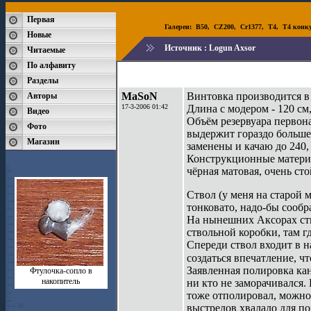
Первая
Галереи:
B50
,
CZ200
,
Cr1377
,
T4
,
T4 конк
Новые
Источник :
Logun Axsor
Читаемые
По алфавиту
Разделы
MaSoN
Винтовка производится 
Авторы
17-3-2006 01:42
Длина с модером - 120 см, 
Видео
Объём резервуара первона
Фото
выдержит гораздо больше
Магазин
заменены и качаю до 240, 
Конструкционные материал
чёрная матовая, очень сто
Ствол (у меня на старой 
тонковато, надо-бы сообр
На нынешних Аксорах ств
ствольной коробки, там гд
Спереди ствол входит в н
создаться впечатление, ч
Заявленная полировка кан
Фтулочка-сопло в
накопитель
ни кто не заморачивался
тоже отполировал, можно 
выстрелов хвалало для по