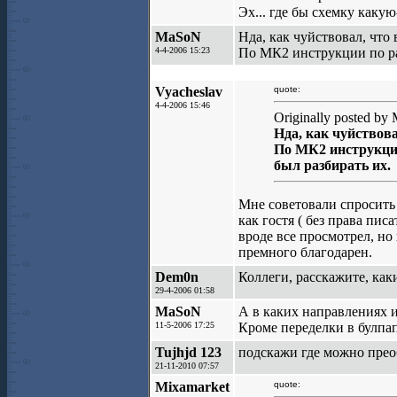
Эх... где бы схемку каку
MaSoN
Нда, как чуйствовал, что в
4-4-2006 15:23
По МК2 инструкции по раз
Vyacheslav
quote:
4-4-2006 15:46
Originally posted by
Нда, как чуйствовал
По МК2 инструкции
был разбирать их.
Мне советовали спросить у
как гостя ( без права пис
вроде все просмотрел, но
премного благодарен.
Dem0n
Коллеги, расскажите, как
29-4-2006 01:58
MaSoN
А в каких направлениях 
11-5-2006 17:25
Кроме переделки в булпап
Tujhjd 123
подскажи где можно прео
21-11-2010 07:57
Mixamarket
quote: