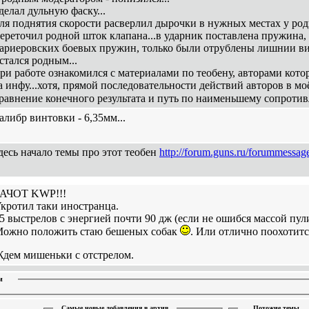
делал дульную фаску...
ля поднятия скорости расверлил дырочки в нужных местах у род
ереточил родной шток клапана...в ударник поставлена пружина,
ариеровских боевых пружин, только были отрублены лишнии вит
стался родным...
ри работе ознакомился с материалами по теобену, авторами кото
а инфу...хотя, прямой последовательности действий авторов в моё
равнение конечного результата и путь по наименьшему сопрот
алибр винтовки - 6,35мм...
десь начало темы про этот теобен
http://forum.guns.ru/forummessag
АЧОТ KWP!!!
кротил таки иностранца.
5 выстрелов с энергией почти 90 дж (если не ошибся массой пули,
ожно положить стаю бешеных собак
. Или отлично поохотитс
дем мишеньки с отстрелом.
и
Самые новые добавления в архив
Похожие темы