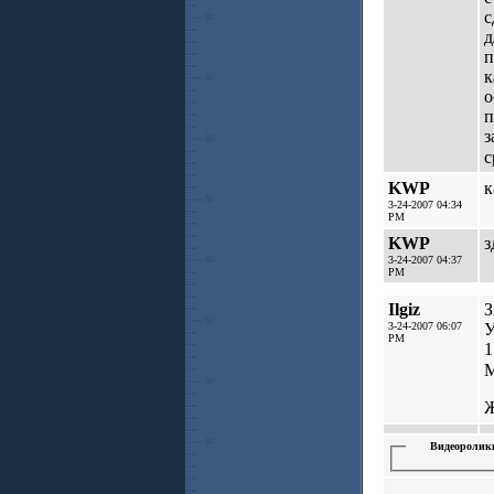
с
д
п
к
о
п
з
с
KWP
к
3-24-2007 04:34
PM
KWP
з
3-24-2007 04:37
PM
Ilgiz
З
3-24-2007 06:07
У
PM
1
М
Ж
Видеоролик