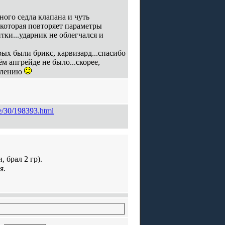
ного седла клапана и чуть
 которая повторяет параметры
ки...ударник не облегчался и
рых были брикс, карвизард...спасибо
м апгрейде не было...скорее,
ивлению
e/30/198393.html
 брал 2 гр).
я.