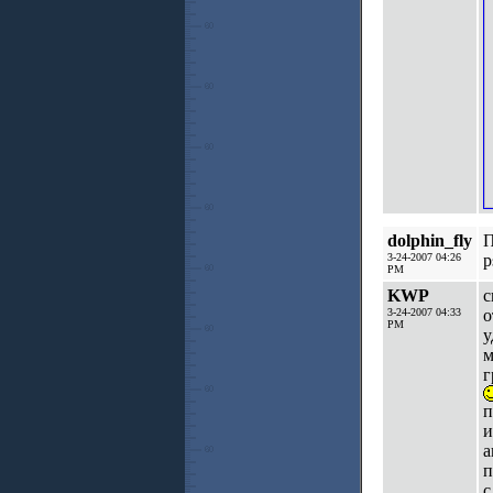
dolphin_fly
П
3-24-2007 04:26
p
PM
KWP
с
3-24-2007 04:33
о
PM
у
м
г
п
и
а
п
с