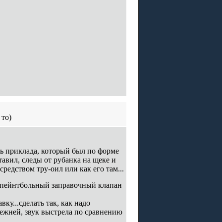
 то)
ь приклада, который был по форме
тавил, следы от рубанка на щеке и
редством тру-оил или как его там...
л пейнтбольный заправочный клапан
ку...сделать так, как надо
прежней, звук выстрела по сравнению