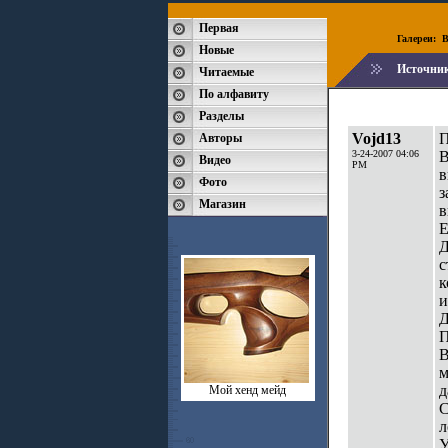
Первая
Галереи:
B
Новые
Источни
Читаемые
По алфавиту
Разделы
Vojd13
П
Авторы
3-24-2007 04:06
В
Видео
PM
в
Фото
з
Магазин
в
Е
Д
с
к
и
Д
П
В
м
д
Мой хенд мейд
С
л
У