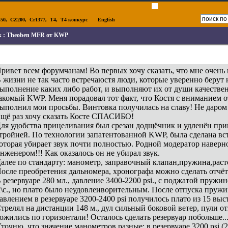
50
,
CZ200
,
Cr1377
,
T4
,
T4 конкурс
English
к :
Theoben MFR от KWP
ривет всем форумчанам! Во первых хочу сказать, что мне очень 
 жизни не так часто встречаюстя люди, которые уверенно берут н
ыполнение каких либо работ, и выполняют их от души качестве
акомый KWP. Меня порадовал тот факт, что Костя с вниманием 
ыполнил мои просьбы. Винтовка получилась на славу! Не даро
щё раз хочу сказать Косте СПАСИБО!
ля удобства прицеливания был срезан додщёчник и удленён прик
тройней. По технологии запатентованной KWP, была сделана вст
оторая убирает звук почти полностью. Родной модератор навер
нженером!!! Как оказалось он не убирал звук.
алее по стандарту: манометр, заправочный клапан,пружина,раст
осле преобретения дальномера, хронографа можно сделать отчёт
 резервуаре 280 мл., давление 3400-2200 psi., с поджатой пружи
\с., но плато было неудовлеиворительным. После отпуска пруж
авлением в резервуаре 3200-2400 psi получилось плато из 15 выст
трелял на дистанции 148 м., дул сильный боковой ветер, пули от
ожились по горизонтали! Осталось сделать резервуар побольше..
точню, что значение манометров разные: в резервуаре 3200 psi (