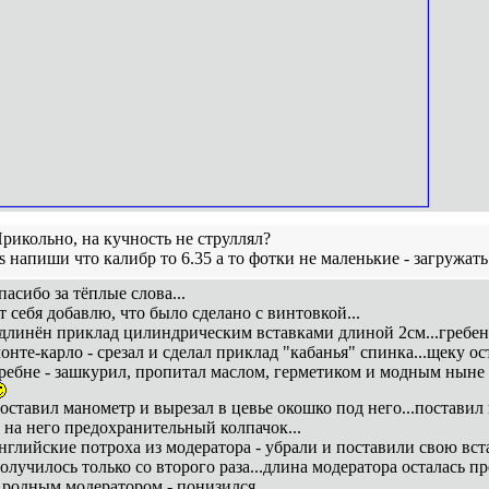
рикольно, на кучность не струллял?
s напиши что калибр то 6.35 а то фотки не маленькие - загружать
пасибо за тёплые слова...
т себя добавлю, что было сделано с винтовкой...
длинён приклад цилиндрическим вставками длиной 2см...гребен
онте-карло - срезал и сделал приклад "кабанья" спинка...щеку ос
ребне - зашкурил, пропитал маслом, герметиком и модным ныне с
оставил манометр и вырезал в цевье окошко под него...постави
 на него предохранительный колпачок...
нглийские потроха из модератора - убрали и поставили свою встав
олучилось только со второго раза...длина модератора осталась 
 родным модератором - понизился...