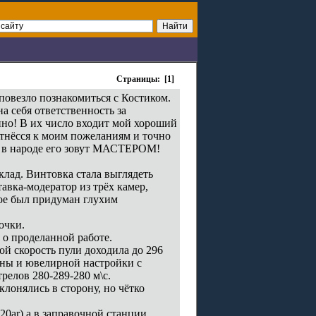
Страницы: [1]
повезло познакомиться с Костиком.
а себя ответственность за
нно! В их число входит мой хороший
отнёсся к моим пожеланиям и точно
м в народе его зовут МАСТЕРОМ!
лад. Винтовка стала выглядеть
авка-модератор из трёх камер,
ное был придуман глухим
очки.
 о проделанной работе.
ной скорость пули доходила до 296
ины и ювелирной настройки с
релов 280-289-280 м\с.
клонялись в сторону, но чётко
.
220ar) а в заправочной станции