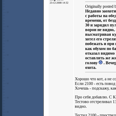
23-12-2008 14:32
Originally posted
Недавно заохоти
с работы на обе
времени, от без
30 и зарядил пу
ворон не видно,
высматривая куд
хотел его стрел
побежать и при 
как обухом по б
отказал видимо х
оставлять же ж
голову
. Вече
охота.
Хорошо что кот, а не с
Если 2100 - есть пово
Хочешь - подскажу, как
Про себя добавлю. С 
Тестово отстреливал 13
видно.
Тестил 2100 - прострел