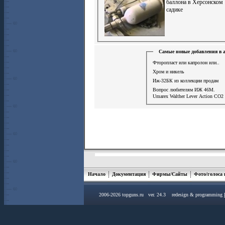
баллона в Херсонском
садике
Самые новые добавления в 
Фторопласт или капролон или..
Хром и никель
Иж-32БК из коллекции продам
Вопрос любителям ИЖ 46М.
Umarex Walther Lever Action СО2 
Начало
Документация
Фирмы/Сайты
Фото/голоса
2006-2026 topguns.ru ver. 24.3 redesign & programming