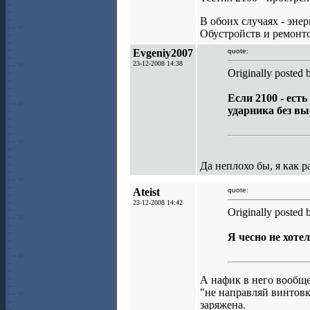
В обоих случаях - эне
Обустройств и ремонто
Evgeniy2007
quote:
23-12-2008 14:38
Originally posted 
Если 2100 - ест
ударника без вы
Да неплохо бы, я как ра
Ateist
quote:
23-12-2008 14:42
Originally posted
Я чесно не хоте
А нафик в него вообще
"не направляй винтовку
заряжена.