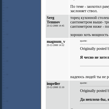
По теме - заохотил рам
заслоняет ствол.
Serg
торец кухонной столеш
Temnov
сантиметром выше- тр
23-12-2008 14:45
сантиметром ниже - по
хорошо хоть мощность
magnum_v
quote:
23-12-2008 14:52
Originally posted
Я чесно не хоте
надеюсь людей ты не 
impeller
quote:
23-12-2008 15:10
Originally posted
Да неплохо бы, я