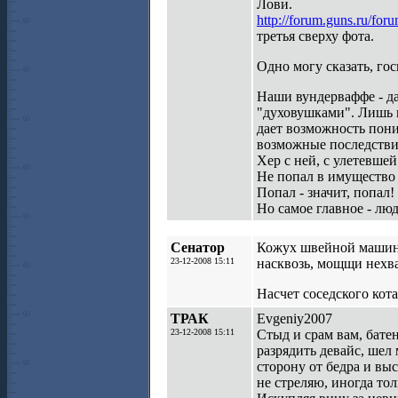
Лови.
http://forum.guns.ru/f
третья сверху фота.
Одно могу сказать, гос
Наши вундерваффе - д
"духовушками". Лишь 
дает возможность пони
возможные последстви
Хер с ней, с улетевшей
Не попал в имущество 
Попал - значит, попал!
Но самое главное - лю
Сенатор
Кожух швейной машинки
23-12-2008 15:11
насквозь, мощщи нехв
Насчет соседского кот
ТРАК
Evgeniy2007
23-12-2008 15:11
Стыд и срам вам, батен
разрядить девайс, шел 
сторону от бедра и выс
не стреляю, иногда то