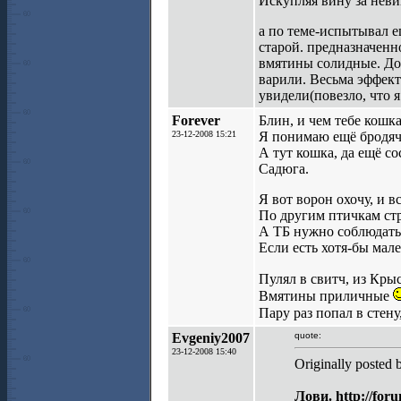
Искупляя вину за неви
а по теме-испытывал е
старой. предназначенно
вмятины солидные. До 
варили. Весьма эффект
увидели(повезло, что я
Forever
Блин, и чем тебе кошка
23-12-2008 15:21
Я понимаю ещё бродячи
А тут кошка, да ещё со
Садюга.
Я вот ворон охочу, и в
По другим птичкам стр
А ТБ нужно соблюдать 
Если есть хотя-бы мал
Пулял в свитч, из Кры
Вмятины приличные
Пару раз попал в стен
Evgeniy2007
quote:
23-12-2008 15:40
Originally posted 
Лови. http://for