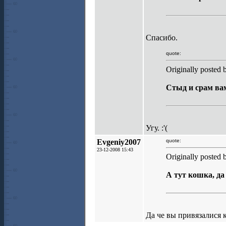
Спасибо.
quote:
Originally posted
Стыд и срам вам
Угу. :'(
Evgeniy2007
quote:
23-12-2008 15:43
Originally posted
А тут кошка, да
Да че вы привязалися 