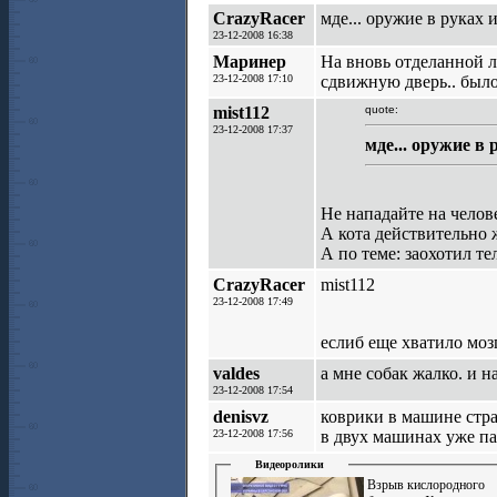
CrazyRacer
мде... оружие в руках 
23-12-2008 16:38
Маринер
На вновь отделанной л
23-12-2008 17:10
сдвижную дверь.. было
mist112
quote:
23-12-2008 17:37
мде... оружие в 
Не нападайте на челов
А кота действительно 
А по теме: заохотил т
CrazyRacer
mist112
23-12-2008 17:49
еслиб еще хватило мозг
valdes
а мне собак жалко. и н
23-12-2008 17:54
denisvz
коврики в машине стра
23-12-2008 17:56
в двух машинах уже п
Видеоролики
Взрыв кислородного