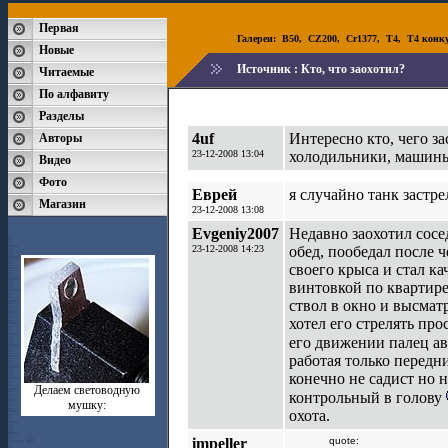
Первая
Галереи:
B50
,
CZ200
,
Cr1377
,
T4
,
T4 конк
Новые
Источник :
Кто, что заохотил?
Читаемые
По алфавиту
Разделы
4uf
Интересно кто, чего з
Авторы
23-12-2008 13:04
холодильники, машины, 
Видео
Фото
Еврей
я случайно танк застрел
Магазин
23-12-2008 13:08
Evgeniy2007
Недавно заохотил сосе
23-12-2008 14:23
обед, пообедал после 
своего крыса и стал ка
винтовкой по квартире
ствол в окно и высматр
хотел его стрелять про
его движении палец ав
работая только передни
конечно не садист но 
Делаем световодную
контрольный в голову
мушку:
охота.
impeller
quote: