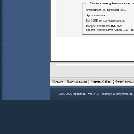
Самые новые добавления в арх
Фторопласт или капролон или..
Хром и никель
Иж-32БК из коллекции продам
Вопрос любителям ИЖ 46М.
Umarex Walther Lever Action СО2 - к
Начало
Документация
Фирмы/Сайты
Фото/голоса
2006-2026 topguns.ru ver. 24.3 redesign & programming