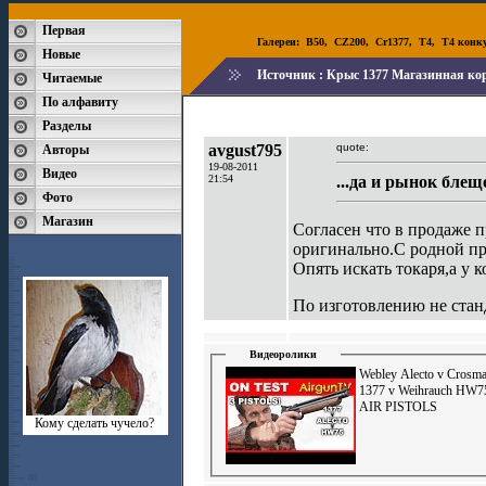
Первая
Галереи:
B50
,
CZ200
,
Cr1377
,
T4
,
T4 конк
Новые
Источник :
Крыс 1377 Магазинная кор
Читаемые
По алфавиту
Разделы
avgust795
quote:
Авторы
19-08-2011
Видео
21:54
...да и рынок бле
Фото
Магазин
Согласен что в продаже п
оригинально.С родной пр
Опять искать токаря,а у к
По изготовлению не станд
Видеоролики
Webley Alecto v Crosm
1377 v Weihrauch HW7
AIR PISTOLS
Кому сделать чучело?