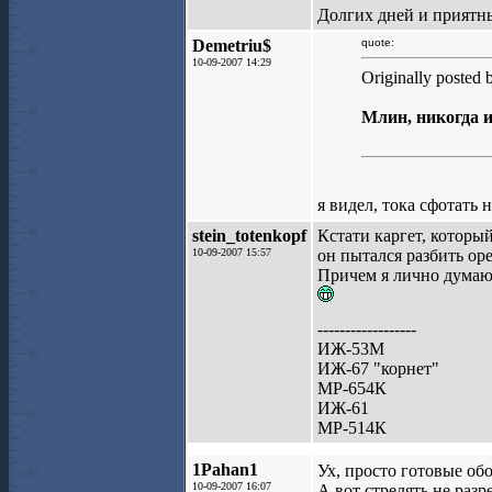
Долгих дней и приятны
Demetriu$
quote:
10-09-2007 14:29
Originally posted 
Млин, никогда и
я видел, тока сфотать 
stein_totenkopf
Кстати каргет, который
10-09-2007 15:57
он пытался разбить оре
Причем я лично думаю 
------------------
ИЖ-53М
ИЖ-67 "корнет"
МР-654К
ИЖ-61
МР-514К
1Pahan1
Ух, просто готовые обо
10-09-2007 16:07
А вот стрелять не разр