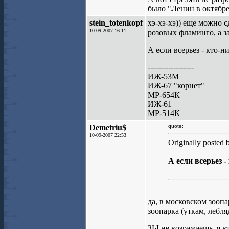
было "Ленин в октябре"
stein_totenkopf
хэ-хэ-хэ)) еще можно 
10-09-2007 16:11
розовых фламинго, а 
А если всерьез - кто-
------------------
ИЖ-53М
ИЖ-67 "корнет"
МР-654К
ИЖ-61
МР-514К
Demetriu$
quote:
10-09-2007 22:53
Originally posted 
А если всерьез 
да, в московском зооп
зоопарка (уткам, лебля
ЗЫ не возражаешь, я в