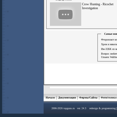
Crow Hunting - Ricochet
Investigation
Самые нов
Фторопласт ил
Хром и никел
Иж-32БК из к
Вопрос люби
Umarex Walthe
Начало
Документация
Фирмы/Сайты
Фото/голоса
2006-2026 topguns.ru ver. 24.3 redesign & programming