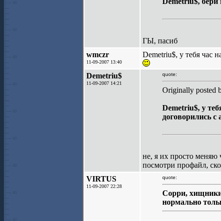
Demetriu$, бери 
ГЫ, пасиб
wmczr
Demetriu$, у тебя час 
11-09-2007 13:40
Demetriu$
quote:
11-09-2007 14:21
Originally posted
Demetriu$, у те
договорились с 
не, я их просто меняю 
посмотри профайл, ско
VIRTUS
quote:
11-09-2007 22:28
Сорри, хищники 
нормально толь