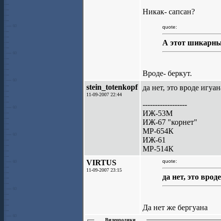
Никак- сапсан?
quote:
А этот шикарны
Вроде- беркут.
stein_totenkopf
да нет, это вроде игуа
11-09-2007 22:44
------------------
ИЖ-53М
ИЖ-67 "корнет"
МР-654К
ИЖ-61
МР-514К
VIRTUS
quote:
11-09-2007 23:15
да нет, это врод
Да нет же бергуана
Видеоролики