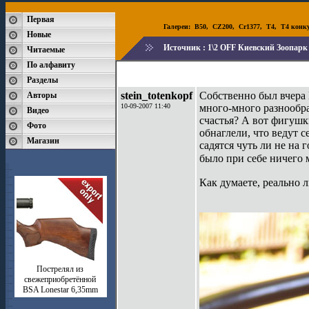
Первая
Галереи:
B50
,
CZ200
,
Cr1377
,
T4
,
T4 конк
Новые
Источник :
1\2 OFF Киевский Зоопарк
Читаемые
По алфавиту
Разделы
stein_totenkopf
Собственно был вчера 
Авторы
10-09-2007 11:40
много-много разнообра
Видео
счастья? А вот фигуш
Фото
обнаглели, что ведут с
Магазин
садятся чуть ли не на 
было при себе ничего
Как думаете, реально 
Пострелял из
свежеприобретённой
BSA Lonestar 6,35mm