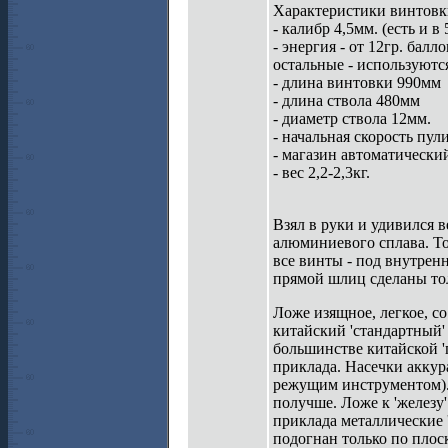
Характеристики винтовк
- калибр 4,5мм. (есть и в 
- энергия - от 12гр. бал
остальные - используются
- длина винтовки 990мм
- длина ствола 480мм
- диаметр ствола 12мм.
- начальная скорость пу
- магазин автоматически
- вес 2,2-2,3кг.
Взял в руки и удивился ве
алюминиевого сплава. То
все винты - под внутрен
прямой шлиц сделаны то
Ложе изящное, легкое, со
китайский 'стандартный'
большинстве китайской '
приклада. Насечки аккура
режущим инструментом). 
получше. Ложе к 'железу
приклада металлические 
подогнан только по плос