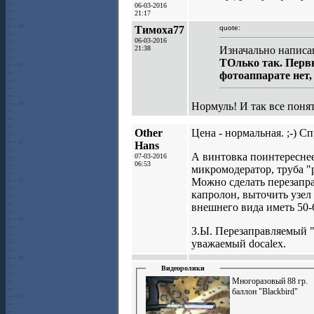
06-03-2016
21:17
Тимоха77
quote:
06-03-2016
21:38
Изначально написан
ТОлько так. Первы
фотоаппарате нет,
Нормуль! И так все понят
Other
Цена - нормальная. ;-) С
Hans
А винтовка поинтереснее
07-03-2016
06:53
микромодератор, труба "р
Можно сделать перезапра
капролон, выточить узе
внешнего вида иметь 50-
З.Ы. Перезаправляемый 
уважаемый docalex.
Видеоролики
Многоразовый 88 гр.
баллон "Blackbird"