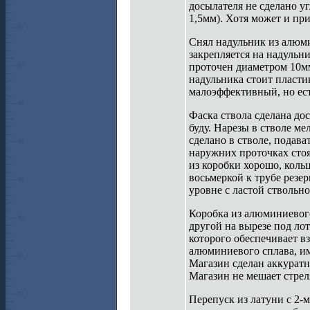
досылателя не сделано уг
1,5мм). Хотя может и при
Снял надульник из алюми
закрепляется на надульни
проточен диаметром 10мм
надульника стоит пластик
малоэффективный, но ест
Фаска ствола сделана дос
буду. Нарезы в стволе м
сделано в стволе, подава
наружних проточках стоя
из коробки хорошо, коль
восьмеркой к трубе резер
уровне с ластой ствольн
Коробка из алюминиевого
другой на вырезе под ло
которого обеспечивает в
алюминиевого сплава, им
Магазин сделан аккуратн
Магазин не мешает стрел
Перепуск из латуни с 2-