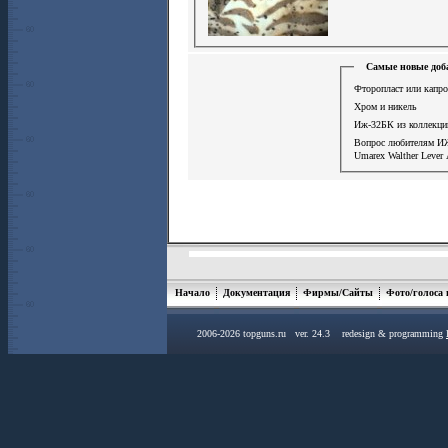
Самые новые доб
Фторопласт или капро
Хром и никель
Иж-32БК из коллекци
Вопрос любителям И
Umarex Walther Lever 
Начало
Документация
Фирмы/Сайты
Фото/голоса
2006-2026 topguns.ru ver. 24.3 redesign & programming