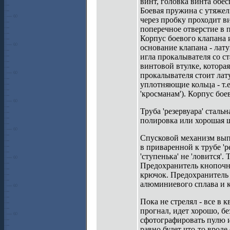
винт, головка винта обес
Боевая пружина с утяжел
через пробку проходит в
поперечное отверстие в 
Корпус боевого клапана 
основание клапана - лату
игла прокалывателя со с
винтовой втулке, котора
прокалывателя стоит лат
уплотняющие кольца - т.е
'кросманам'). Корпус бое
Труба 'резервуара' стал
полировка или хорошая 
Спусковой механизм выпол
в приваренной к трубе 'р
'ступенька' не 'ловится'
Предохранитель кнопочно
крючок. Предохранитель 
алюминиевого сплава и кр
Пока не стрелял - все в 
прогнал, идет хорошо, б
сфотографировать пулю и 
равно будет что-то врод