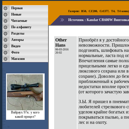
Первая
Галереи:
B50
,
CZ200
,
Cr1377
,
T4
,
T4 конк
Новые
Источник :
Kandar CR600W Винтовк
Читаемые
По алфавиту
Разделы
Other
Приобрёл я у достойного
Авторы
Hans
невозможности. Пришлось
Видео
06-03-2016
подгонять, шлифовать на 
Фото
20:02
нормальные, ласта под о
Магазин
Впечатления самые полож
прицельными легко и еди
люксового сохрана или в
сохране). Доволен до без
приближенный к рабочему
недостатки вполне прост
(от которого зачастую за
З.Ы. Я пришел в пневмат
любителей стрелкового с
уделом крайне богатых из
Вайраух 97к: у кого
какой прицел?
покрываться пылью, а пн
лес и на охоту.