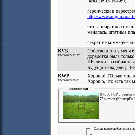
называется Иж-60).
героически в перестре
http://www.airgun.ru/arti
этот аппарат до сих по
менялась. штатные пл
секрет не коммерческий
KVK
Собственно и у меня 6
13-09-2005 22:57
доработка была только
Щя лежит разобранная 
Будущий владелец - Pe
KWP
Хорошо! ТОлько мне в
13-09-2005 23:01
Хорошо, что есть так 
Видеоролики
ИЖ 60 PCP стрельба н
75 метров (КрюгерГан
Самые новые добавления в а