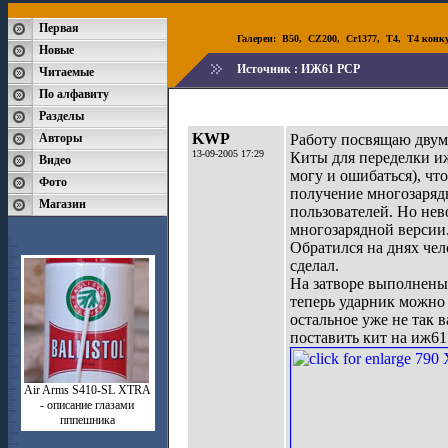
Первая
Галереи:
B50
,
CZ200
,
Cr1377
,
T4
,
T4 конк
Новые
Источник :
ИЖ61 PCP
Читаемые
По алфавиту
Разделы
KWP
Авторы
Работу посвящаю дву
13-09-2005 17:29
Киты для переделки иж
Видео
могу и ошибаться), что
Фото
получение многозарядн
Магазин
пользователей. Но нев
многозарядной версии.
Обратился на днях чел
сделал.
На затворе выполнены 
теперь ударник можно 
остальное уже не так в
поставить кит на иж61 
Air Arms S410-SL XTRA
- описание глазами
пппешника