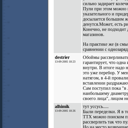
сильно задирает колечк
Пули при этом можно п
указательного и приде
досылается большим же
денутся.Может, есть р
Конечно, не подходит 
магазинов.
На практике же (в смыс
сравнении с однозаряд
destrier
Обоймы рассверливать 
13-09-2005 18:23
гарантирует, что одна
внутри. В итоге надо н
это уже перебор. У ме
натягом, в 4-й провал
вставлении раздражаю
Сам поступил пока "в 
наибольшему диаметру,
своего лица", лицом н
alhimik
тут уссусь.....
13-09-2005 18:26
Были переделки. Я в т
ТТХ можно поиском пр
рассверлить так что пу
Но на место возвращае