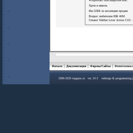
Фторопласт или капролон или..
Хром и никель
Иж-32БК из коллекции продам
Вопрос любителям ИЖ 46М.
Umarex Walther Lever Action СО2 -
Начало
Документация
Фирмы/Сайты
Фото/голоса
2006-2026 topguns.ru ver. 24.3 redesign & programming