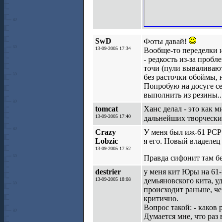
SwD
Фоты давай!
13-09-2005 17:34
Вообще-то переделки 
- редкость из-за пробл
точи (пули вываливают
без расточки обоймы, 
Попробую на досуге се
выполнить из резины..
tomcat
Ханс делал - это как 
13-09-2005 17:40
дальнейших творчески
Crazy
У меня был иж-61 РСР 
Lobzic
я его. Новый владелец 
13-09-2005 17:52
Правда сифонит там бе
destrier
у меня кит Юры на 61-
13-09-2005 18:08
демьяновского кита, уд
происходит раньше, че
критично.
Вопрос такой: - каков 
Думается мне, что раз 