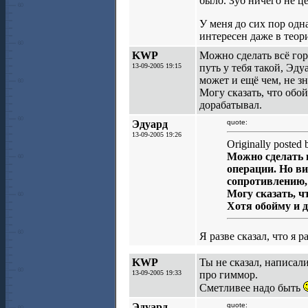
было. Зуб ничего не ц
У меня до сих пор одна
интересен даже в теор
KWP
Можно сделать всё гор
13-09-2005 19:15
путь у тебя такой, Эд
может и ещё чем, не з
Могу сказать, что обо
дорабатывал.
Эдуард
quote:
13-09-2005 19:26
Originally posted
Можно сделать в
операции. Но ви
сопротивлению, 
Могу сказать, ч
Хотя обойму и 
Я разве сказал, что я 
KWP
Ты не сказал, написали
13-09-2005 19:33
про гиммор.
Сметливее надо быть
Эдуард
quote: