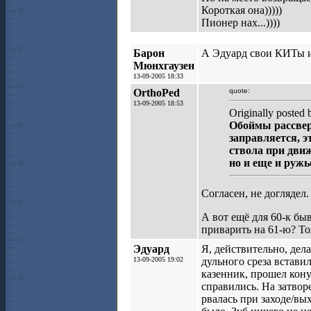
Короткая она)))))
Пионер нах...))))
Барон
А Эдуард свои КИТы и
Мюнхгаузен
13-09-2005 18:33
OrthoPed
quote:
13-09-2005 18:53
Originally posted b
Обоймы рассвер
заправляется, э
ствола при движ
но и еще и ружь
Согласен, не доглядел
А вот ещё для 60-к бы
приварить на 61-ю? То
Эдуард
Я, действительно, дел
13-09-2005 19:02
дульного среза встави
казенник, прошел кону
справились. На затвор
рвалась при заходе/вы