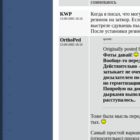
сомневаюсь
KWP
Когда я писал, что мо
13-09-2005 18:10
резинок на затвор. Есл
выстреле сдуваешь пы
После установки резин
OrthoPed
quote:
13-09-2005 18:10
Originally posted
Фоты давай!
Вообще-то перед
Действительно -
затыкает не оче
досылателем по 
но герметизация
Попробую на дос
дырками выполн
расступалось..
Тоже была мысль перед
тых.
Самый простой вариан
(относительно) проход