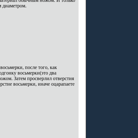
материал обычным ножом. И только
м диаметром.
осьмерки, после того, как
подгонку восьмерки(это два
ожом. Затем просверлил отверстия
стие восьмерки, иначе оцарапаете