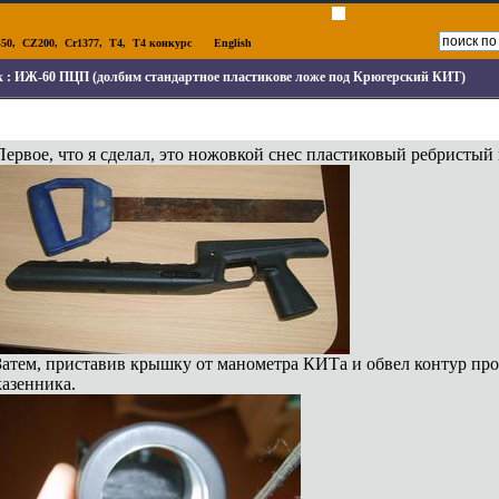
50
,
CZ200
,
Cr1377
,
T4
,
T4 конкурс
English
к :
ИЖ-60 ПЦП (долбим стандартное пластикове ложе под Крюгерский КИТ)
Первое, что я сделал, это ножовкой снес пластиковый ребристый
Затем, приставив крышку от манометра КИТа и обвел контур про
казенника.