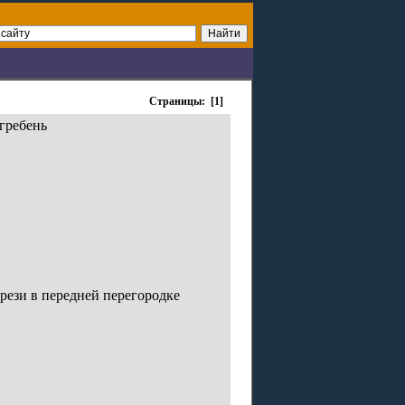
Страницы: [1]
 гребень
рези в передней перегородке