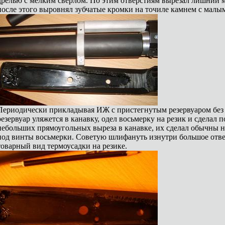
дрелью с мелким сверлом. По этим отверстиям вырезал лишний 
после этого выровнял зубчатые кромки на точиле камнем с малы
Периодически прикладывая ИЖ с пристегнутым резервуаром без в
резервуар уляжется в канавку, одел восьмерку на резик и сделал 
небольших прямоугольных выреза в канавке, их сделал обычны н
под винты восьмерки. Советую шлифануть изнутри большое отвер
товарный вид термоусадки на резике.