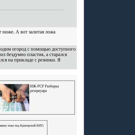
т ниже. А вот залитая ложа
родим огород с помощью доступного
ил бездумно пластик, а старался
лся на прикладе с резинки. Я
ИЖ-РСР Разборка
резервуара
икове ложе под Крюгерский КИТ)