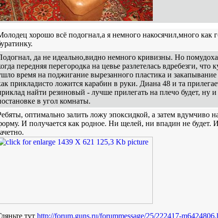
Молодец хорошо всё подогнал,а я немного накосячил,много как г
буратинку.
Подогнал, да не идеально,видно немного кривизны. Но помудохал
когда передняя перегородка на цевье разлетелась вдребезги, что 
ушло время на поджигание вырезанного пластика и закапывание 
как прикладисто ложится карабин в руки. Диана 48 и та прилегае
приклад найти резиновый - лучше прилегать на плечо будет, ну и
постановке в угол комнаты.
Ребяты, оптимально залить ложу эпоксидкой, а затем вдумчиво 
форму. И получается как родное. Ни щелей, ни впадин не будет. 
зачетно.
Гляньте тут
http://forum.guns.ru/forummessage/25/222417-m6424806.