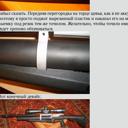
Забыл сказать. Передняя перегородка на торце цевья, как я не акк
поэтому я просто поджог вырезанный пластик и накапал его на м
выемку под резик тем же точилом. Желательно, чтобы точило име
будет хреново обтачиваться.
Вот конечный девайс.