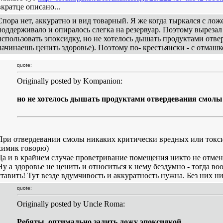
вкратце описано...
Спора нет, аккуратно и вид товарный. Я же когда тыркался с ложе
поддерживало и опиралось слегка на резервуар. Поэтому выреза
использовать эпоксидку, но не хотелось дышать продуктами отвер
начинаешь ценить здоровье). Поэтому по- крестьянски - с отмашк
quote:
Originally posted by Kompanion:
но не хотелось дышать продуктами отвердевания смолы
При отвердевании смолы никаких критически вредных или ток
химик говорю)
Да и в крайнем случае проветривание помещения никто не отме
Ну а здоровье не ценить и относиться к нему бездумно - тогда в
ставить! Тут везде вдумчивость и аккуратность нужна. Без них ни
quote:
Originally posted by Uncle Roma:
Ребяты, оптимально залить ложу эпоксидкой,