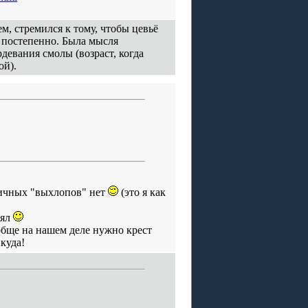
м, стремился к тому, чтобы цевьё
л постепенно. Была мысля
девания смолы (возраст, когда
ой).
сичных "выхлопов" нет
(это я как
нял
ообще на нашем деле нужно крест
куда!