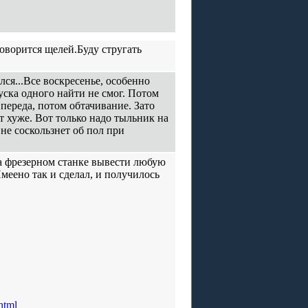
оворится щелей.Буду стругать
ся...Все воскресенье, особенно
куска одного найти не смог. Потом
переда, потом обтачивание. Зато
т хуже. Вот только надо тыльник на
 не соскользнет об пол при
на фрезерном станке вывести любую
Имеено так и сделал, и получилось
html