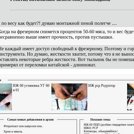
а по весу как будет?! думаю монтажной пеной полегче ....
Когда на фрезерном снимется процентов 50-60 мяса, то и вес буде
несравненно выше имеет прочность, против пустышки.
Не каждый имеет доступ свободный к фрезерному. Поэтому и го
инструмента. Но думаю, жесткости хватит, потому что я не вынос
оставлять некоторые ребра жесткости. Вот тыльник бы не помеша
примерял от переломки китайской - длинноват.
и
ИЖ 60 установка УГ 60
ИЖ рср Редуктор
и 61
Самые новые добавления в архив
Похожие темы
ИЖ-60 ПЦП (долбим стандартное пласт
Фторопласт или капролон или..
ИЖ61 PCP
Китоводы, объединяйтесь!
Хром и никель