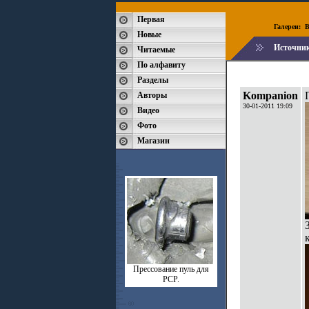
Первая
Галереи:
B
Новые
Источни
Читаемые
По алфавиту
Разделы
Kompanion
Авторы
30-01-2011 19:09
Видео
Фото
Магазин
Прессование пуль для
РСР.