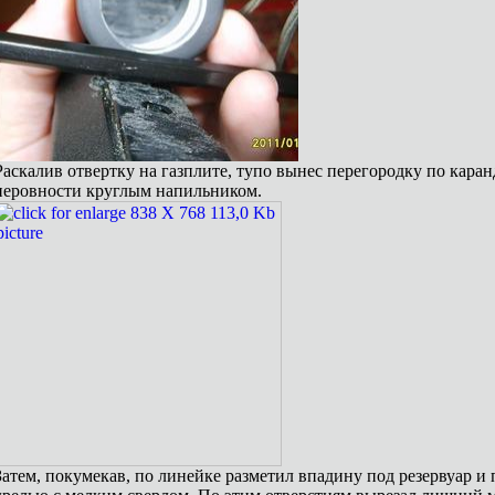
Раскалив отвертку на газплите, тупо вынес перегородку по кара
неровности круглым напильником.
Затем, покумекав, по линейке разметил впадину под резервуар 