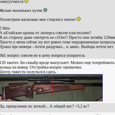
намууучаесся
Желаю маленьких кучек
Посмотрим насколько мне стирлига хватит
2 libra
А кЕтайские кроны от липерса совсем пластиллин?
В их сторону даже смотреть не стОит? Просто они хотябы 120мм
Просто у меня сейчас ну вот ровно теже неразрешенные вопросы
Думал про вивера - почти раздумал... и завис. Выбора почти нет.
ЗЫ: вопрос совсем не в цену вопроса упирается.
120 хватит. Би-сквайр вроде выпускает. Можно еще попробовать
кольца на вивер. Отстройка-вопрос привычки.
Центр тяжести получился сдесь.
Да, прицельчик не легкий... А общий вес? >5,2 кг?