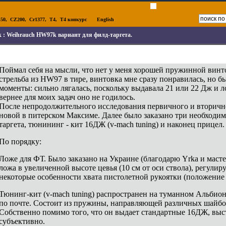
50
,
CZ200
,
Cr1377
,
T4
,
T4 конкурс
English
к :
Weihrauch HW97k вариант для филд-таргета.
Поймал себя на мысли, что нет у меня хорошей пружинной вин
стрельба из HW97 в тире, винтовка мне сразу понравилась, но 
моменты: сильно лягалась, поскольку выдавала 21 или 22 Дж и л
вернее для моих задач оно не годилось.
После непродолжительного исследования первичного и вторичн
новой в питерском Максиме. Далее было заказано три необходим
таргета, тюнининг - кит 16ДЖ (v-mach tuning) и наконец прицел.
По порядку:
Ложе для ФТ. Было заказано на Украине (благодарю Yrka и маст
ложа в увеличенной высоте цевья (10 см от оси ствола), регули
некоторые особенности хвата пистолетной рукоятки (положение 
Тюнинг-кит (v-mach tuning) распространен на туманном Альбион
по почте. Состоит из пружины, направляющей различных шайбоч
Собственно помимо того, что он выдает стандартные 16ДЖ, выст
субъективно.