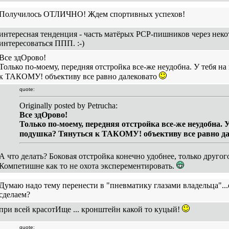
Получилось ОТЛИЧНО! Ждем спортивных успехов!
интересная тенденция - часть матёрых РСР-пишников через неко
интересоваться ППП. :-)
Все здОрово!
Только по-моему, передняя отстройка все-же неудобна. У тебя на
к ТАКОМУ! объективу все равно далековато
quote:
Originally posted by Petrucha:
Все здОрово!
Только по-моему, передняя отстройка все-же неудобна. 
подушка? Тянуться к ТАКОМУ! объективу все равно д
А что делать? Боковая отстройка конечно удобнее, только другог
Компетишне как то не охота эксперементировать.
Думаю надо тему перенести в "пневматику глазами владельца"...
сделаем?
при всей красотИще ... кронштейн какой то куцый!
quote: