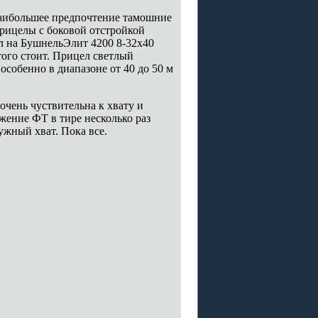
аибольшее предпочтение тамошние
прицелы с боковой отстройкой
ал на БушнельЭлит 4200 8-32х40
того стоит. Прицел светлый
особенно в диапазоне от 40 до 50 м
очень чуствительна к хвату и
ожение ФТ в тире несколько раз
ужный хват. Пока все.