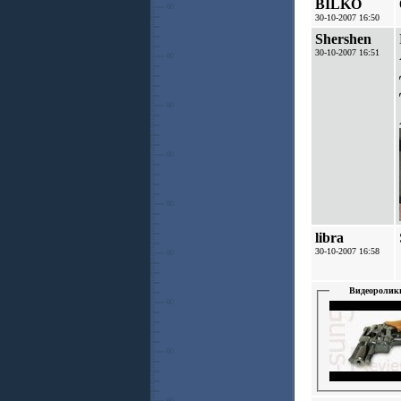
BILKO
30-10-2007 16:50
Shershen
30-10-2007 16:51
libra
30-10-2007 16:58
Видеоролик