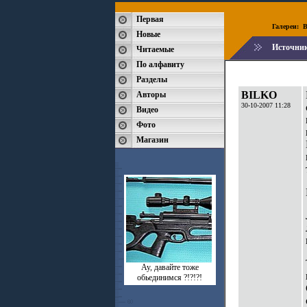
Первая
Галереи:
B
Новые
Источни
Читаемые
По алфавиту
Разделы
BILKO
Авторы
30-10-2007 11:28
Видео
Фото
Магазин
Ау, давайте тоже
обьединимся ?!?!?!