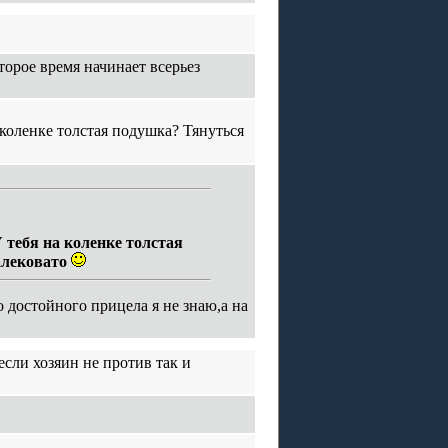
торое время начинает всерьез
 коленке толстая подушка? Тянуться
У тебя на коленке толстая
алековато
о достойного прицела я не знаю,а на
если хозяин не против так и