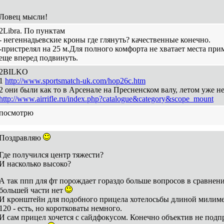
Ловец мысли!
2Libra. По пунктам
- негеннадьевские кроны где глянуть? качественные конечно.
-пристрелял на 25 м.Для полного комфорта не хватает места прим
еще вперед подвинуть.
2BILKO
1
http://www.sportsmatch-uk.com/hop26c.htm
2 они были как то в Арсенале на Пресненском валу, летом уже не
http://www.airrifle.ru/index.php?catalogue&category&scope_mount
посмотрю
Поздравляю
Где получился центр тяжести?
И насколько высоко?
А так ппп для фт порождает гораздо больше вопросов в сравнени
большей части нет
И кронштейн для подобного прицела хотелосьбы длиной милимет
120 - есть, но коротковаты немного.
И сам прицел хочется с сайдфокусом. Конечно объектив не подп