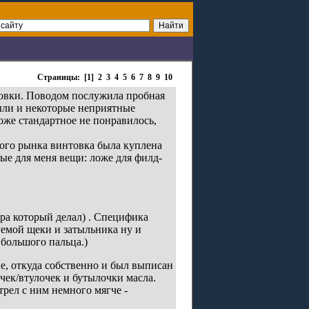
Страницы: [1]
2
3
4
5
6
7
8
9
10
товки. Поводом послужила пробная
были и некоторые неприятные
оже стандартное не понравилось,
ого рынка винтовка была куплена
ые для меня вещи: ложе для филд-
ера который делал) . Специфика
руемой щеки и затыльника ну и
большого пальца.)
е, откуда собственно и был выписан
ек/втулочек и бутылочки масла.
рел с ним немного мягче -