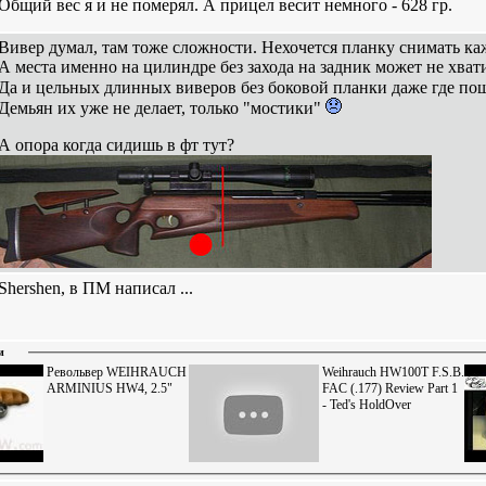
Общий вес я и не померял. А прицел весит немного - 628 гр.
Вивер думал, там тоже сложности. Нехочется планку снимать ка
А места именно на цилиндре без захода на задник может не хват
Да и цельных длинных виверов без боковой планки даже где по
Демьян их уже не делает, только "мостики"
А опора когда сидишь в фт тут?
Shershen, в ПМ написал ...
и
Револьвер WEIHRAUCH
Weihrauch HW100T F.S.B.
ARMINIUS HW4, 2.5"
FAC (.177) Review Part 1
- Ted's HoldOver