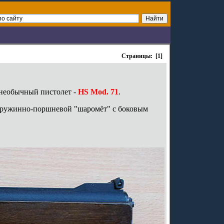
Страницы: [1]
необычный пистолет -
HS Mod. 71
.
 пружинно-поршневой "шаромёт" с боковым