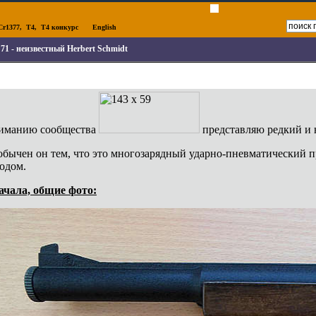
Cr1377
,
T4
,
T4 конкурс
English
71 - неизвестный Herbert Schmidt
иманию сообщества
представляю редкий и 
обычен он тем, что это многозарядный ударно-пневматический
одом.
ачала, общие фото: