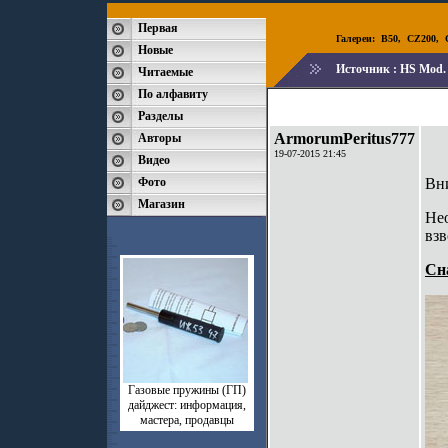
Первая
Галереи:
B50
,
CZ200
,
Новые
Источник :
HS Mod. 
Читаемые
По алфавиту
Разделы
ArmorumPeritus777
Авторы
19-07-2015 21:45
Видео
Фото
Вн
Магазин
Не
взв
Сн
Газовые пружины (ГП)
дайджест: информация,
мастера, продавцы