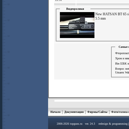
Видеоролики
New HATSAN BT 65 s
5.5 mm
Самые 
Фторопласт
Хром и ни
Иж-32БК и
Вопрос лю
Umarex Wal
Начало
Документация
Фирмы/Сайты
Фото/голоса
2006-2026 topguns.ru ver. 24.3 redesign & programming