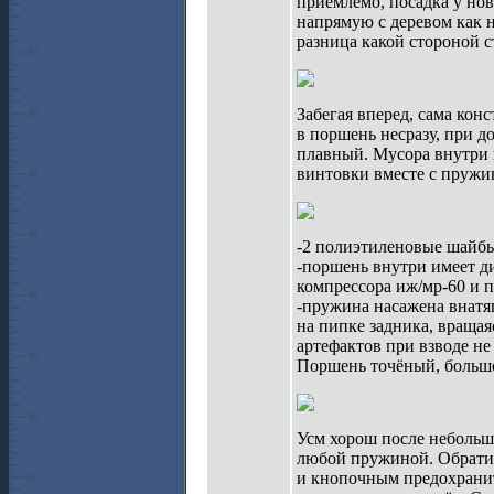
приемлемо, посадка у но
напрямую с деревом как 
разница какой стороной ст
Забегая вперед, сама кон
в поршень несразу, при д
плавный. Мусора внутри 
винтовки вместе с пружи
-2 полиэтиленовые шайб
-поршень внутри имеет ди
компрессора иж/мр-60 и 
-пружина насажена внатя
на пипке задника, вращая
артефактов при взводе не
Поршень точёный, большо
Усм хорош после небольш
любой пружиной. Обратит
и кнопочным предохранит