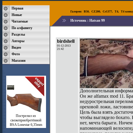
Первая
Галереи:
B50
,
CZ200
,
Cr1377
,
T4
,
T4 конк
Новые
Источник :
Hatsan 99
Читаемые
По алфавиту
Разделы
birdshell
Авторы
01-12-2013
Видео
21:42
Фото
Магазин
Дополнительная информа
Он же alfamax mod 11. Бр
недурострельная перелом
ореховой ложи, ластовиве
Цель была взять достаточ
Пострелял из
чтобы выглядело бохато. Н
свежеприобретённой
нет, мечта барыги. Ничем
BSA Lonestar 6,35mm
напоминающей велосипедн