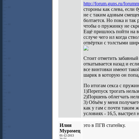
http://forum.guns.ru/forum
стороны как слева, если 
не с таким адовым смещен
болтается. Но пока и так 
чтобы о пружинку не скр
Ещё пришлось пойти на в
сслуче чего ил когда ств
отвёртки с толстыми шир
Стоит отметить забавный
откатывается назад и если
все винтовки имеют тако
шарик в которую он попа
По итогам секса с пружи
1)Перепуск трогать нельзя
2)Поршень облегчать нел
3) Объём у меня получает
как у гам с почти таким 
условиях - 16,5, выстрел 
Илия
это в ПГВ статейку.
Муромец
01-12-2013
21:51