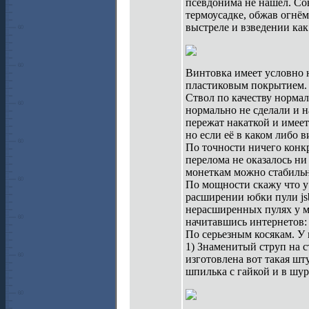
псевдонима не нашёл. Со
термоусадке, обжав огнём
выстреле и взведении как 
Винтовка имеет условно 
пластиковым покрытием.
Ствол по качеству нормал
нормально не сделали и н
пережат накаткой и имеет
но если её в каком либо в
По точности ничего конкре
перелома не оказалось ни
монеткам можно стабильн
По мощности скажу что у 
расширении юбки пули jsb
нерасширенных пулях у ме
начитавшись интернетов:
По серьезным косякам. У 
1) Знаменитый струп на с
изготовлена вот такая шт
шпилька с гайкой и в шур