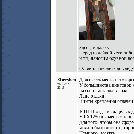
Здесь, и далее.
Перед вклейкой чего либо
и тп) наносим обувной вос
Оставил твердеть до след
Shershen
Далее есть место некотор
28-10-2010
У большинства винтовок на
23:15
назад от металла в ложе.
Лапа отдачи.
Винты крепления отдачей
У ППП отдачи аж целых две
У ГХ1250 в качестве лапы 
Для того, чтобы она сфор
можно было достать, тор
Немного, десятки.