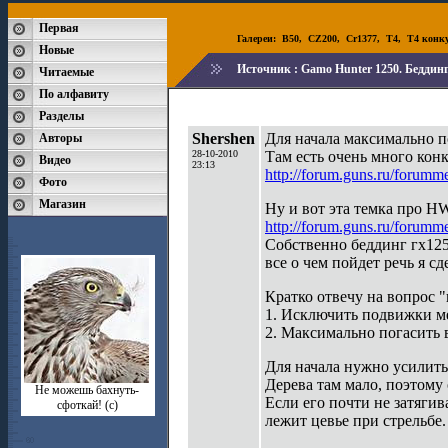
Первая
Галереи:
B50
,
CZ200
,
Cr1377
,
T4
,
T4 конк
Новые
Источник :
Gamo Hunter 1250. Беддинг
Читаемые
По алфавиту
Разделы
Shershen
Для начала максимально п
Авторы
28-10-2010
Там есть очень много кон
Видео
23:13
http://forum.guns.ru/forumm
Фото
Магазин
Ну и вот эта темка про H
http://forum.guns.ru/forumm
Собственно беддинг гх125
все о чем пойдет речь я сд
Кратко отвечу на вопрос 
1. Исключить подвижки ме
2. Максимально погасить 
Для начала нужно усилить 
Дерева там мало, поэтому 
Не можешь бахнуть-
Если его почти не затягив
сфоткай! (с)
лежит цевье при стрельбе.