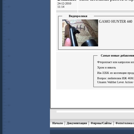
24-12-2010
11:14
Видеоролики
GAMO HUNTER 440
Самые новые добавлени
Фторопласт или капролон ил
Хром и никель
Иж-32БК из коллекции прод
Вопрос любителям ИЖ 46М
Umarex Walther Lever Action
Начало
Документация
Фирмы/Сайты
Фото/голоса