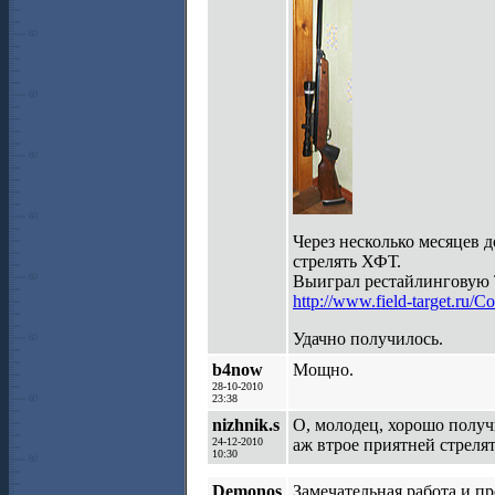
Через несколько месяцев 
стрелять ХФТ.
Выиграл рестайлинговую Т
http://www.field-target.ru/
Удачно получилось.
b4now
Мощно.
28-10-2010
23:38
nizhnik.s
О, молодец, хорошо получи
24-12-2010
аж втрое приятней стрелят
10:30
Demonos
Замечательная работа и п