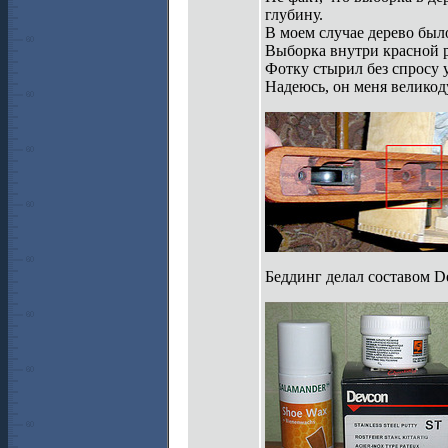
глубину.
В моем случае дерево был
Выборка внутри красной 
Фотку стырил без спросу у 
Надеюсь, он меня великод
Беддинг делал составом D