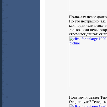
По-началу цевье двигае
Но это нестрашно, т.к.
как подвинули цевье, 
только, если цевье за
стремится двигаться в
Подвинули цевье? Тепе
Отодвинули? Теперь м