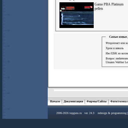
Gamo PBA Platinum
pellets
Самые новые 
Фторопласт или ка
Хром и никель
Иж-32БК из колле
Вопрос любителя
Umarex Walther Le
Начало
Документация
Фирмы/Сайты
Фото/голоса
2006-2026 topguns.ru ver. 24.3 redesign & programming