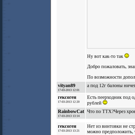
Ну вот как-то так
Добро пожаловать, зна
По возможности допол
vityan89
а под 12г балоны ниче
17-03-2013 12:01
гексоген
Есть пеерходник под од
17-03-2013 12:20
рублей
RainbowCat
Что по ТТХ?Через хро
17-03-2013 13:14
гексоген
Нет из винтовки не стр
17-03-2013 13:21
можно предположить, ч