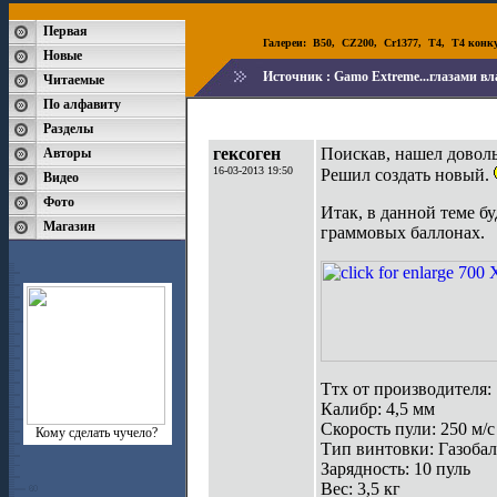
Первая
Галереи:
B50
,
CZ200
,
Cr1377
,
T4
,
T4 конк
Новые
Источник :
Gamo Extreme...глазами вл
Читаемые
По алфавиту
Разделы
гексоген
Поискав, нашел доволь
Авторы
16-03-2013 19:50
Решил создать новый.
Видео
Фото
Итак, в данной теме бу
Магазин
граммовых баллонах.
Ттх от производителя:
Калибр: 4,5 мм
Cкорость пули: 250 м/с
Кому сделать чучело?
Тип винтовки: Газоба
Зарядность: 10 пуль
Вес: 3,5 кг