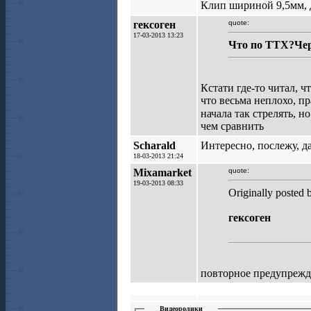
Клип шириной 9,5мм, 
гексоген
quote:
17-03-2013 13:23
Что по ТТХ?Чер
Кстати где-то читал, 
что весьма неплохо, п
начала так стрелять, н
чем сравнить
Scharald
Интересно, послежу, д
18-03-2013 21:24
Mixamarket
quote:
19-03-2013 08:33
Originally posted 
гексоген
повторное предупрежде
Видеоролики