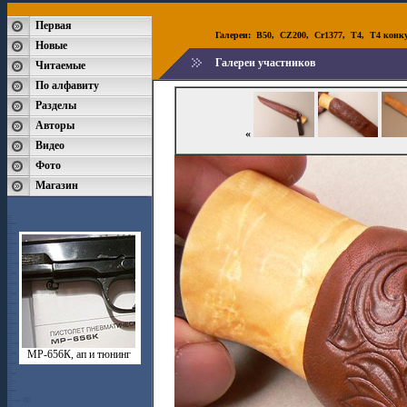
Первая
Галереи:
B50
,
CZ200
,
Cr1377
,
T4
,
T4 конк
Новые
Галереи участников
Читаемые
По алфавиту
Разделы
Авторы
«
Видео
Фото
Магазин
МР-656К, ап и тюнинг