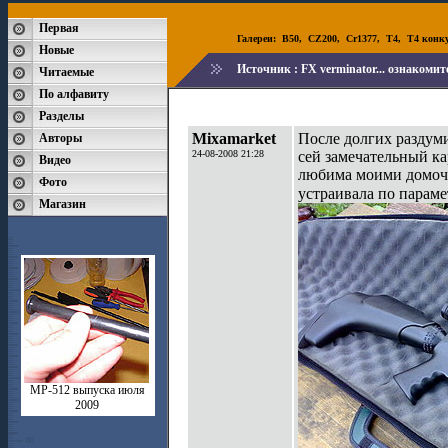
Первая
Галереи:
B50
,
CZ200
,
Cr1377
,
T4
,
T4 конк
Новые
Источник :
FX verminator... ознакоми
Читаемые
По алфавиту
Разделы
Mixamarket
После долгих раздум
Авторы
24-08-2008 21:28
сей замечательный ка
Видео
любима моими домоча
Фото
устраивала по парам
Магазин
MP-512 выпуска июля
2009