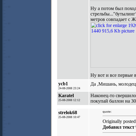
Ну а потом был поход
стрельбы..."бутылинг
метров совпадает с Ж
Ну вот и все первые в
ycb1
Да ,Мишань, молодец
24-08-2008 23:24
Karatel
Наконец-то свершило
25-08-2008 12:12
покупай баллон на 30
strelok68
quote:
25-08-2008 10:47
Originally poste
Добавил текст