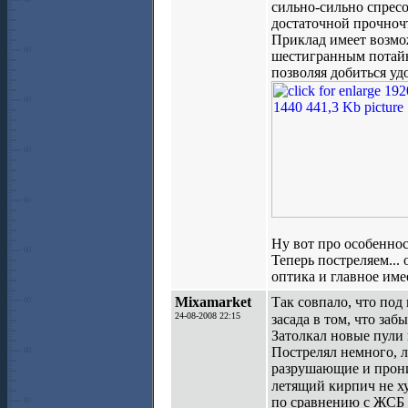
сильно-сильно спрес
достаточной прочноч
Приклад имеет возмо
шестигранным потайн
позволяя добиться уд
Ну вот про особеннос
Теперь постреляем...
оптика и главное име
Mixamarket
Так совпало, что под
24-08-2008 22:15
засада в том, что за
Затолкал новые пули 
Пострелял немного, л
разрушающие и прони
летящий кирпич не х
по сравнению с ЖСБ Х