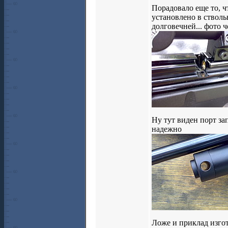
Порадовало еще то, ч
установлено в стволь
долговечней... фото 
Ну тут виден порт зап
надежно
Ложе и приклад изгот