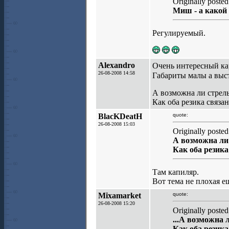
Originally post
Миш - а какой 
Регулируемый.
Alexandro
Очень интересный к
26-08-2008 14:58
Габариты малы а выс
А возможна ли стрель
Как оба резика связа
BlacKDeatH
quote:
26-08-2008 15:03
Originally poste
А возможна ли 
Как оба резик
Там капиляр.
Вот тема не плохая е
Mixamarket
quote:
26-08-2008 15:20
Originally poste
...А возможна л
Как оба резик