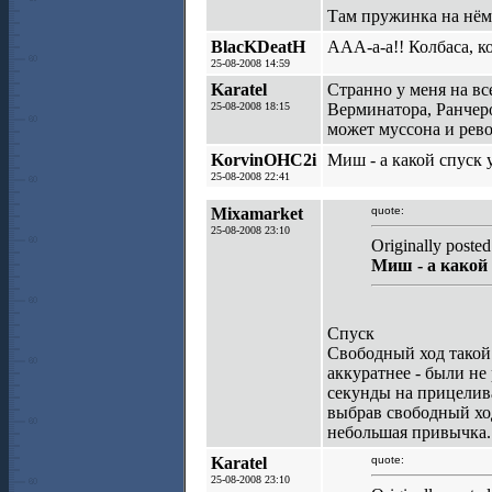
Там пружинка на нём 
BlacKDeatH
ААА-а-а!! Колбаса, кол
25-08-2008 14:59
Karatel
Странно у меня на вс
25-08-2008 18:15
Верминатора, Ранчеро
может муссона и рев
KorvinOHC2i
Миш - а какой спуск 
25-08-2008 22:41
Mixamarket
quote:
25-08-2008 23:10
Originally post
Миш - а какой 
Спуск
Свободный ход такой 
аккуратнее - были не
секунды на прицелива
выбрав свободный ход 
небольшая привычка..
Karatel
quote:
25-08-2008 23:10