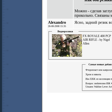
Можно - сделав заглу
прикольно. Связаны 
Alexandro
Ясно, задний резик в
26-08-2008 15:35
Видеоролики
FX ROYALE 400 PCP
AIR RIFLE - by Nigel
Allen
Самые новые добавл
Фторопласт или капролон
Хром и никель
Иж-32БК из коллекции 
Вопрос любителям ИЖ 
Umarex Walther Lever Ac