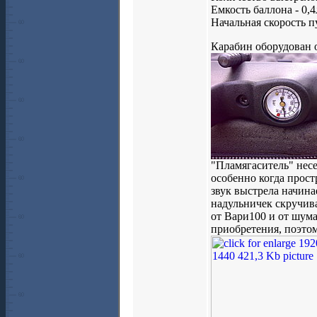
Емкость баллона - 0,4
Начальная скорость п
Карабин оборудован 
"Пламягаситель" нес
особенно когда прост
звук выстрела начина
надульничек скручива
от Вари100 и от шума
приобретения, поэтом