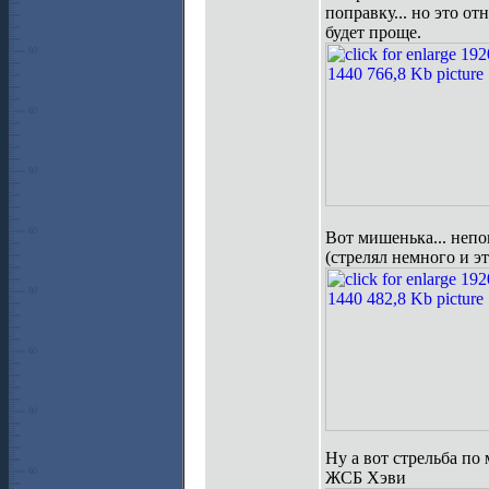
поправку... но это о
будет проще.
Вот мишенька... непо
(стрелял немного и э
Ну а вот стрельба по
ЖСБ Хэви