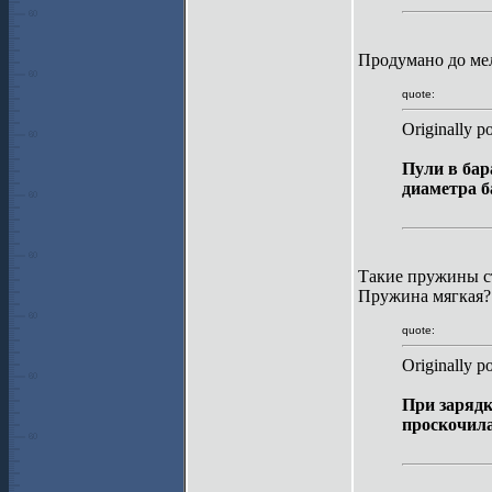
Продумано до ме
quote:
Originally p
Пули в бар
диаметра б
Такие пружины ст
Пружина мягкая? 
quote:
Originally p
При зарядк
проскочила