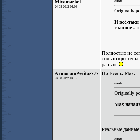
Mixamarket
quote:
26-08-2012 08:08
Originally p
И всё-таки
главное - 
Полностью не со
сильно критична -
раньше
ArmorumPeritus777
По Evanix Max:
26-08-2012 09:42
quote:
Originally p
Мах началь
Реальные данные
quote: