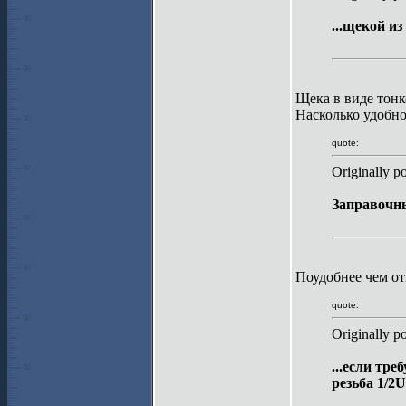
...щекой из 
Щека в виде тонк
Насколько удобно
quote:
Originally p
Заправочны
Поудобнее чем о
quote:
Originally p
...если тр
резьба 1/2