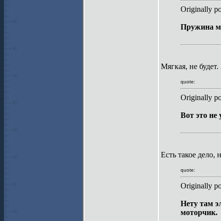
Originally p
Пружина мя
Мягкая, не будет.
quote:
Originally p
Вот это не
Есть такое дело, 
quote:
Originally p
Нету там э
моторчик.