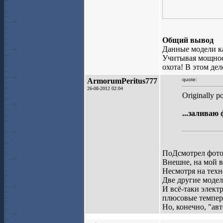
Общий вывод
Данные модели ка
Учитывая мощност
охота! В этом де
ArmorumPeritus777
quote:
26-08-2012 02:04
Originally p
...заливаю 
ПоДсмотрел фото.
Внешне, на мой в
Несмотря на техн
Две другие модел
И всё-таки элект
плюсовые темпер
Но, конечно, "ав