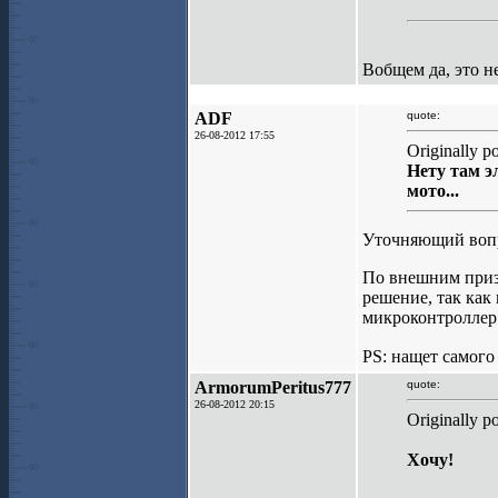
Вобщем да, это н
ADF
quote:
26-08-2012 17:55
Originally p
Нету там э
мото...
Уточняющий вопр
По внешним призн
решение, так как
микроконтроллер.
PS: нащет самого
ArmorumPeritus777
quote:
26-08-2012 20:15
Originally p
Хочу!