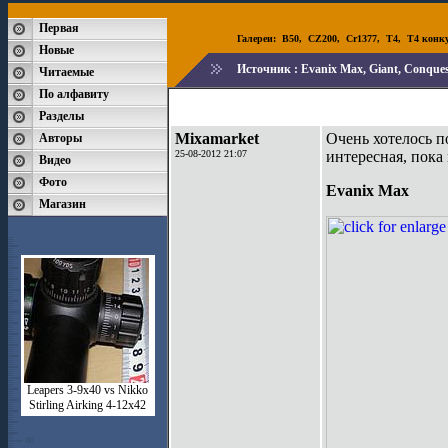
Первая
Галереи:
B50
,
CZ200
,
Cr1377
,
T4
,
T4 конк
Новые
Источник :
Evanix Max, Giant, Conques
Читаемые
По алфавиту
Разделы
Mixamarket
Очень хотелось п
Авторы
25-08-2012 21:07
интересная, пока
Видео
Фото
Evanix Max
Магазин
Leapers 3-9x40 vs Nikko
Stirling Airking 4-12x42