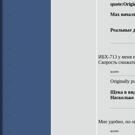
quote:Origi
Мах началь
Реальные 
ИБХ-713 у меня и
Скорость снижать
quote:
Originally p
Щека в вид
Насколько 
Мне удобно, но о
quote: