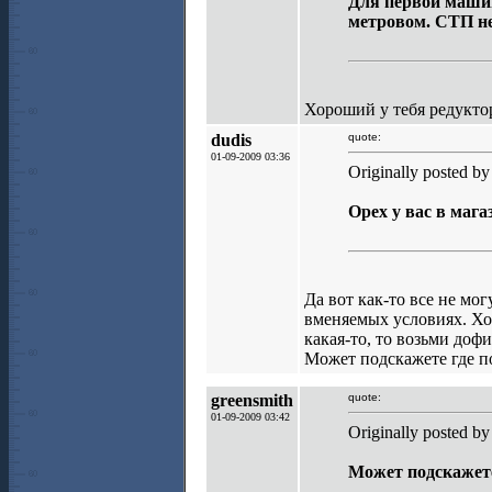
Для первой машин
метровом. СТП не
Хороший у тебя редуктор
dudis
quote:
01-09-2009 03:36
Originally posted by
Орех у вас в мага
Да вот как-то все не мо
вменяемых условиях. Хот
какая-то, то возьми доф
Может подскажете где п
greensmith
quote:
01-09-2009 03:42
Originally posted by
Может подскажете