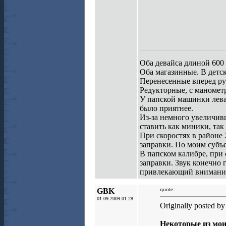
Оба девайса длиной 600
Оба магазинные. В детско
Перенесенные вперед ру
Редукторные, с маномет
У папской машинки левая
было приятнее.
Из-за немного увеличив
ставить как миники, так
При скоростях в районе
заправки. По моим субъ
В папском калибре, при 
заправки. Звук конечно 
привлекающий внимани
GBK
quote:
01-09-2009 01:28
Originally posted by
Некоторые из мои