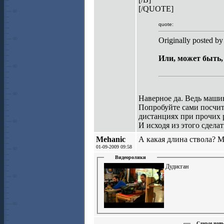
[/QUOTE]
quote:
Originally posted b
Или, может быть,
Наверное да. Ведь маши
Попробуйте сами посчита
дистанциях при прочих 
И исходя из этого сдела
Mehanic
А какая длина ствола? М
01-09-2009 09:58
Видеоролики
Дудисган
Самые новы