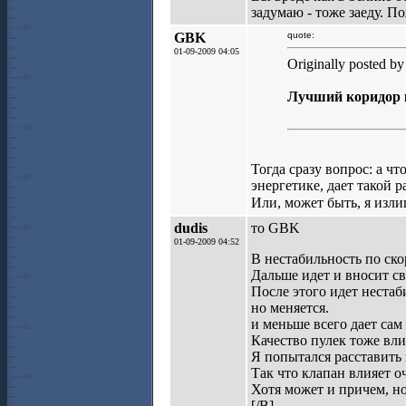
задумаю - тоже заеду. 
GBK
quote:
01-09-2009 04:05
Originally posted by
Лучший коридор к
Тогда сразу вопрос: а ч
энергетике, дает такой 
Или, может быть, я изл
dudis
то GBK
01-09-2009 04:52
В нестабильность по ско
Дальше идет и вносит с
После этого идет нестаб
но меняется.
и меньше всего дает сам
Качество пулек тоже влия
Я попытался расставить 
Так что клапан влияет о
Хотя может и причем, но
[/B]