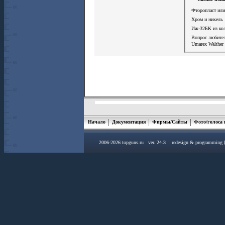
Фторопласт или
Хром и никель
Иж-32БК из ко
Вопрос любит
Umarex Walther 
Начало
Документация
Фирмы/Сайты
Фото/голоса
2006-2026 topguns.ru ver. 24.3 redesign & programming