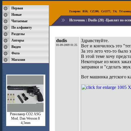
Первая
Галереи:
B50
,
CZ200
,
Cr1377
,
T4
,
T4 конк
Новые
Источник :
Dudis (20) -Цыплят по осе
Читаемые
По алфавиту
Разделы
dudis
Здравствуйте.
Авторы
01-09-2009 01:25
Вот и кончилось это "теп
Видео
За это лето что-то было 
Фото
В этой теме хочу предс
Магазин
Некоторые из моих зака
заправки и "сделать звук
Вот машинка детского к
Револьвер СО2 ASG
Mod. Dan Wesson 8
4,5mm