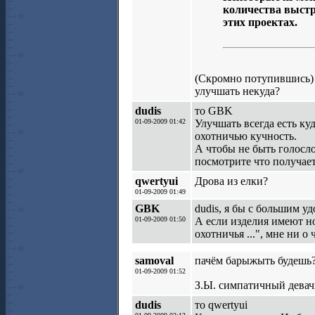
количества выстр
этих проектах.
(Скромно потупившись)
улучшать некуда?
dudis
то GBK
01-09-2009 01:42
Улучшать всегда есть к
охотничью кучность.
А чтобы не быть голослов
посмотрите что получает
qwertyui
Дрова из елки?
01-09-2009 01:49
GBK
dudis, я бы с большим у
01-09-2009 01:50
А если изделия имеют н
охотничья ...", мне ни о
samoval
пачём барыжыть будешь
01-09-2009 01:52
З.Ы. симпатичный дева
dudis
то qwertyui