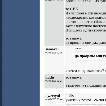
01-09-2009 02:13
Конечно из елки. Из бук
то GBK
Из папской в эти выходн
неоднократно ковырялось
полтинник легко сбивал
Хотел вдумчиво пострел
Пришлось идти стрелять 
то samoval
да проданы они уже давно
samoval
quote:
01-09-2009 02:16
да проданы они уж
а зачем тогда выложил? 
dudis
то samoval
01-09-2009 02:27
а причем тут подразнить?
qwertyui
dudis
01-09-2009 02:44
участник posted 1-9-2009
----------------------------------