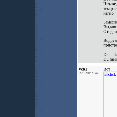
Что-же,
тем рас
изгиб.
Замесил
Выдави
Отодвин
Водрузи
пристре
Denn de
Du mein 
ycb1
Вот
09-11-2007 23:25