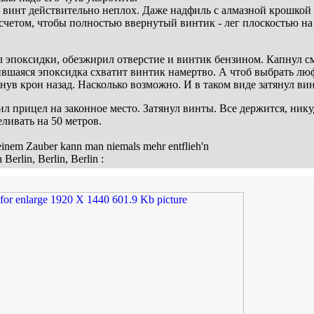
 винт действительно неплох. Даже надфиль с алмазной крошкой -
счетом, чтобы полностью ввернутый винтик - лег плоскостью на л
 эпоксидки, обезжирил отверстие и винтик бензином. Капнул см
вшаяся эпоксидка схватит винтик намертво. А чтоб выбрать лю
ув крон назад. Насколько возможно. И в таком виде затянул ви
л прицел на законное место. Затянул винты. Все держится, ник
ливать на 50 метров.
inem Zauber kann man niemals mehr entflieh'n
Berlin, Berlin, Berlin :