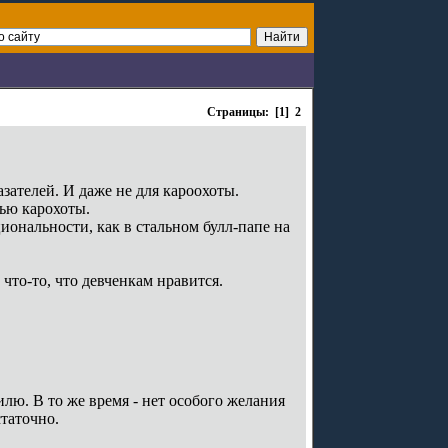
Страницы: [1]
2
ателей. И даже не для кароохоты.
ью карохоты.
циональности, как в стальном булл-папе на
 что-то, что девченкам нравится.
лю. В то же время - нет особого желания
таточно.