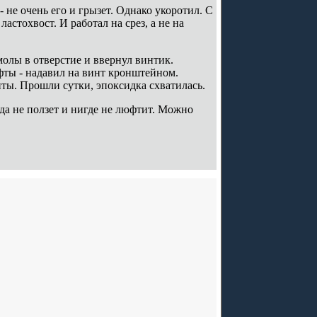
 не очень его и грызет. Однако укоротил. С
астохвост. И работал на срез, а не на
олы в отверстие и ввернул винтик.
фты - надавил на винт кронштейном.
нты. Прошли сутки, эпоксидка схватилась.
уда не ползет и нигде не люфтит. Можно