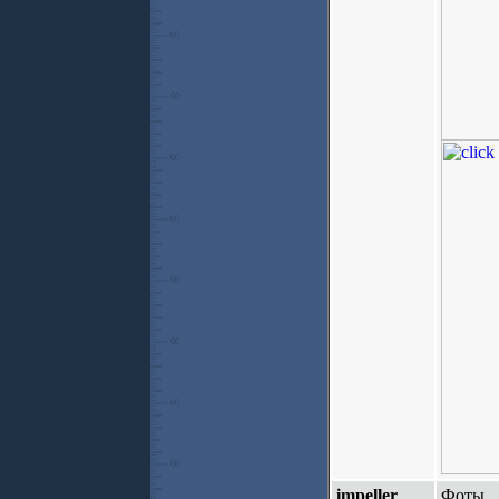
impeller
Фоты.