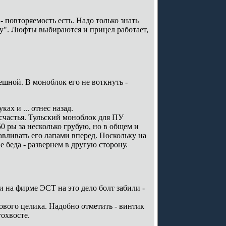
- повторяемость есть. Надо только знать
ну". Люфты выбираются и прицел работает,
ешной. В моноблок его не воткнуть -
ах и ... отнес назад.
счастья. Тульский моноблок для ПУ
 ры за несколько грубую, но в общем и
вливать его лапами вперед. Поскольку на
е беда - развернем в другую сторону.
и на фирме ЭСТ на это дело болт забили -
дового целика. Надобно отметить - винтик
охвосте.