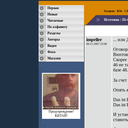
Первая
Галереи:
B50
,
CZ
Новые
Источник :
Di-4
Читаемые
По алфавиту
Разделы
impeller
... ил
Авторы
09-11-2007 23:06
Видео
Оговор
Фото
Винтовк
Магазин
Скорее 
46 не т
базе 48.
За счет
Опять ж
Das ist 
Das ist 
Предупреждение!
И устан
КИТАЙ!
ставить