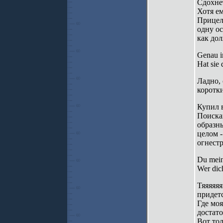
Сдохнет
Хотя ем
Прицел 
одну ос
как до
Genau i
Hat sie 
Ладно, 
коротк
Купил в
Поиска
образны
целом 
огнестр
Du mein 
Wer dich
Тяяяяяя
придетс
Где моя
достато
Вот тол