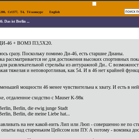
200
,
Cr1377
,
T4
,
T4 конкурс
English
6. Das ist Berlin ...
и ДИ-46 + ВОМЗ П3,5Х20.
юсь сразу. Поскольку помимо Ди-46, есть старшие Дианы.
а рассматривается не для достижения высоких спортивных показ
для развлекательной стрельбы из антуражной Ди.. С возможност
акая тяжелая и неповоротливая, как 54. И в 46 нет крайней функ
 меньшей мощности 46 менее чувствительна к хвату. И есть в ней
е, отдаленное сходство с Mauser K-98к
Berlin, Berlin, die ewig junge Stadt
Berlin, Berlin, die meine Liebe hat...
авливать на нее какой-нить Лип или Люп - совершенно не по сти
 опыты над стареньким Цейссом или ПУ. А потому - вомзика дос