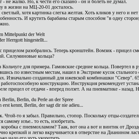
 - не жалко. Но, к чести его сказано - он и болеть не думал.
у в жизни на МЦ-20-01 досталось.
светлый, хотя картинка слегка желтая. Хоть кликов у него и нет 
обенность. И крутить барабаны старым способом "в одну сторо
лжно.
m Mittelpunkt der Welt
der Herrgott hingestellt...
с прицелом разобрались. Теперь кронштейн. Вомзик - прицел см
ий. Силуминовые кольца?
 Кольчуге для примера. Гамовские средние кольца. Повертел в рук
вшись по известным местам, нашел в Экстриме кусок стального 
х. Изначально созданный для ижевской комбинашки "Север". 650
- работоспособную конструкцию. Инструкция рекомендует устана
еле прицел от отдачи - вперед ползет. А на пневматике - назад. Н
Berlin, Berlin, du Perle an der Spree
 erst kennt, Berlin, der sagt dir nie adieu...
к. Чтой-то я забыл. Правильно, стопор. Поскольку отцы-создател
я самому изъе.. то есть, изобретать.
 коробка с пневмохламом? Таак, вот она а вот и винтик от Дроз
чно крепкий и легко вкручивается в отверстие на Дианином ласт
ько надо его чуть укоротить.