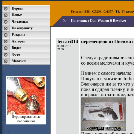
Первая
Галереи:
B50
,
CZ200
,
Cr1377
,
T4
,
T4 конк
Новые
Источник :
Dan Wesson 6 Revolver
Читаемые
По алфавиту
Разделы
ferrari314
перемещено из Пневмат
Авторы
03-01-2012
Видео
21:34
Фото
Следуя традициям зелено
Магазин
со всеми мелочами и куч
Начнем с самого начала:
Покупал в магазине forhu
Благодарен им за то что
пока я сдирал пленку, и
впервые, но зато покупате
Перезаправляемые
баллончики
Перед покупкой нашел в 