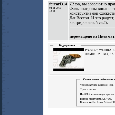
ferrari314
ZZton, вы абсолютно пра
04-01-2012
Фальшпатроны вполне вза
13:01
конструктивной схожести 
ДанВессон. И это радует,
кастрировыный св25.
перемещено из Пневмат
Видеоролики
Револьвер WEIHRAU
ARMINIUS HW4, 2.5"
Самые новые добавления в
Фторопласт или капролон или..
Хром и никель
Иж-32БК из коллекции продам
Вопрос любителям ИЖ 46М.
Umarex Walther Lever Action СО