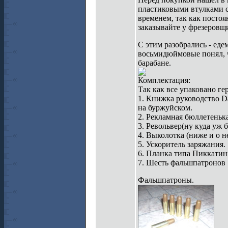
пластиковыми втулками ст
временем, так как посто
заказывайте у фрезеровщ
С этим разобрались - ед
восьмидюймовые понял, ч
барабане.
Комплектация:
Так как все упаковано ге
1. Книжка руководство Da
на буржуйском.
2. Рекламная бюллетеньк
3. Револьвер(ну куда уж б
4. Выколотка (ниже и о н
5. Ускоритель заряжания.
6. Планка типа Пиккати
7. Шесть фальшпатронов
Фальшпатроны.