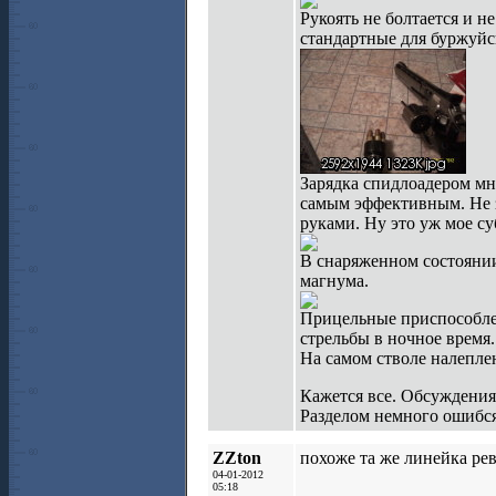
Рукоять не болтается и н
стандартные для буржуйс
Зарядка спидлоадером мн
самым эффективным. Не з
руками. Ну это уж мое с
В снаряженном состояни
магнума.
Прицельные приспособлен
стрельбы в ночное время.
На самом стволе налеплен
Кажется все. Обсуждения
Разделом немного ошибся
ZZton
похоже та же линейка рев
04-01-2012
05:18