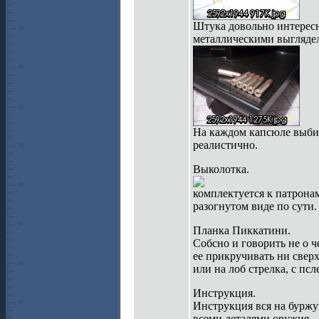
Штука довольно интересн
металлическими выгляде
На каждом капсюле выбит
реалистично.
Выколотка.
комплектуется к патронам
разогнутом виде по сути.
Планка Пиккатини.
Собсно и говорить не о ч
ее прикручивать ни сверх
или на лоб стрелка, с п
Инструкция.
Инструкция вся на буржу
всеми деталями оружия.