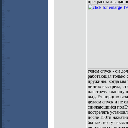
прекрасны для данн
тянем спуск - он до
работающая только 
пружины. когда мы т
линию выстрела, ств
навстречу клапану п
выдаЕт порцию газа
делаем спуск и не 
снижающийся полЕт 
дострелять установл
после 150ти нажатий
бы так, но тут выяс
детальном осмотре в