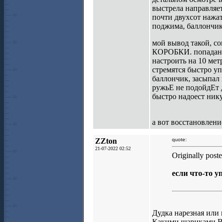
выстрела направляе
почти двухсот нажат
поджима, баллончи
мой вывод такой, с
КОРОБКИ. попадания 
настроить на 10 мет
стремятся быстро уп
баллончик, засыпал 
ружьЕ не подойдЕт 
быстро надоест нику
а вот восстановлен
ZZton
quote:
21-07-2022 02:52
Originally pos
если что-то у
Дудка нарезная или 
Какими шариками В