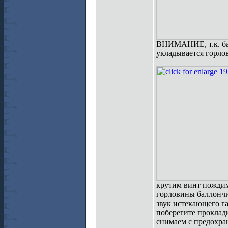
ВНИМАНИЕ, т.к. бал
укладывается горло
крутим винт пождим
горловины баллончи
звук истекающего га
поберегите прокладк
снимаем с предохра