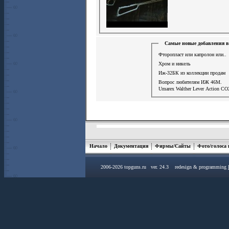
Самые новые добавления в
Фторопласт или капролон или..
Хром и никель
Иж-32БК из коллекции продам
Вопрос любителям ИЖ 46М.
Umarex Walther Lever Action СО
Начало
Документация
Фирмы/Сайты
Фото/голоса
2006-2026 topguns.ru ver. 24.3 redesign & programming