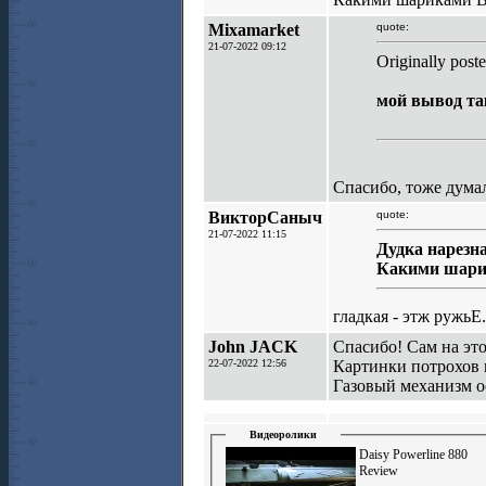
Mixamarket
quote:
21-07-2022 09:12
Originally pos
мой вывод та
Спасибо, тоже думал
ВикторСаныч
quote:
21-07-2022 11:15
Дудка нарезн
Какими шари
гладкая - этж ружьЕ
John JACK
Спасибо! Сам на это
22-07-2022 12:56
Картинки потрохов 
Газовый механизм ос
Видеоролики
Daisy Powerline 880
Review