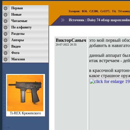
Первая
Галереи:
B50
,
CZ200
,
Cr1377
,
T4
,
T4 конк
Новые
Источник :
Daisy 74 обзор шароплюйно
Читаемые
По алфавиту
Разделы
ВикторСаныч
это мой первый обзо
Авторы
20-07-2022 20:35
добавить в навигат
Видео
Фото
данный аппарат был 
Магазин
итак встречаем - дей
в красочной картон
какое страшное ору
Ti-REX Кряжевского