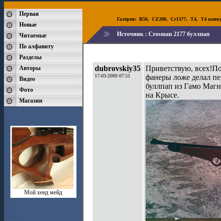
Первая
Галереи:
B50
,
CZ200
,
Cr1377
,
T4
,
T4 конк
Новые
Источник :
Crosman 2177 буллпап
Читаемые
По алфавиту
Разделы
dubrovskiy35
Приветствую, всех!По
Авторы
17-03-2009 07:51
фанеры ложе делал пе
Видео
буллпап из Гамо Магн
Фото
на Крысе.
Магазин
Мой хенд мейд