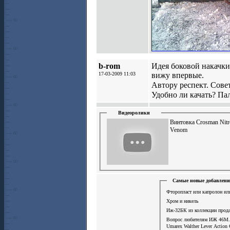
b-rom
Идея боковой накачки
17-03-2009 11:03
вижу впервые.
Автору респект. Сове
Удобно ли качать? Па
Видеоролики
Винтовка Crosman Nitr
Venom
Самые новые добавлени
Фторопласт или капролон ил
Хром и никель
Иж-32БК из коллекции прод
Вопрос любителям ИЖ 46М
Umarex Walther Lever Action