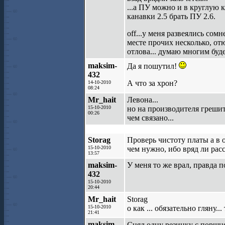
...а ПУ можно и в круглую 
канавки 2.5 брать ПУ 2.6.
off...у меня развеялись сом
месте прочих несколько, от
отлова... думаю многим буде
maksim-
Да я пошутил!
432
А что за хрон?
14-10-2010
08:24
Mr_hait
Левона...
15-10-2010
но на производителя грешить
00:26
чем связано...
Storag
Проверь чистоту платы а в 
15-10-2010
чем нужно, ибо вряд ли рас
13:57
maksim-
У меня то же врал, правда п
432
15-10-2010
20:44
Mr_hait
Storag
15-10-2010
о как ... обязательно гляну.
21:41
maksim-
Снял одну резинку с поршня