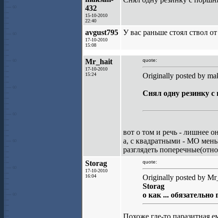
432
15-10-2010
22:40
avgust795
У вас раньше стоял ствол о
17-10-2010
15:08
Mr_hait
quote:
17-10-2010
15:24
Originally posted by ma
Снял одну резинку с 
вот о том и речь - лишнее он
а, с квадратными - МО мень
разглядеть поперечные(отно
Storag
quote:
17-10-2010
16:04
Originally posted by Mr_
Storag
о как ... обязательно
Похоже где-то паразитная е