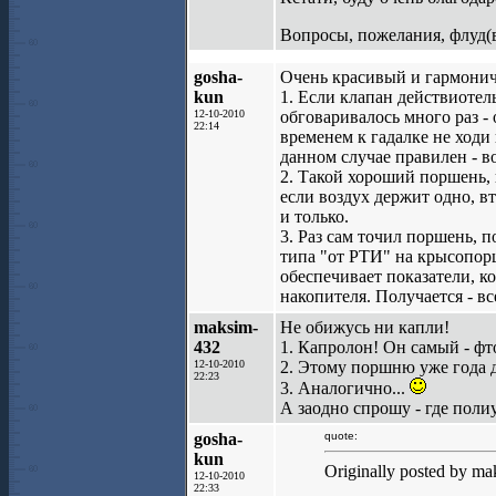
Вопросы, пожелания, флуд(в
gosha-
Очень красивый и гармоничн
kun
1. Если клапан действиотел
12-10-2010
обговаривалось много раз -
22:14
временем к гадалке не ходи
данном случае правилен - в
2. Такой хороший поршень, 
если воздух держит одно, в
и только.
3. Раз сам точил поршень, 
типа "от РТИ" на крысопорш
обеспечивает показатели, к
накопителя. Получается - вс
maksim-
Не обижусь ни капли!
432
1. Капролон! Он самый - фто
12-10-2010
2. Этому поршню уже года дв
22:23
3. Аналогично...
А заодно спрошу - где поли
gosha-
quote:
kun
Originally posted by ma
12-10-2010
22:33