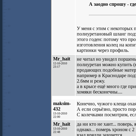
А заодно спрошу - гд
У меня с этим с некоторых 
полиуретановый шланг подхо
этого годен: потому что про
изготовления колец на копи
картинки через профиль.
Mr_hait
не читал но увидел поршень 
12-10-2010
полиуретан можно купить (н
23:17
продающих подобные матер
например в Краснодаре подх
2.6мм и режу.
а в крысе ещё много где при
хомяки бесконечны....
maksim-
Конечно, чужого клеща охаят
432
А если серьёзно, просто пора
13-10-2010
С колечками посмотрим, есл
22:00
Mr_hait
да ни кто не хаит... поверь,
13-10-2010
однако... померь хроном с 2
22:48
взад врядли захочется...