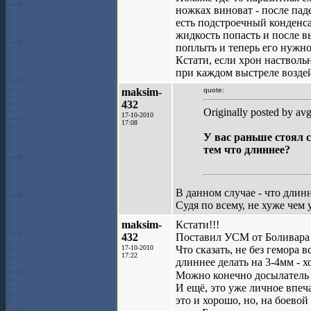
ножках виноват - после пад
есть подстроечный конденса
жидкость попасть и после в
поплыть и теперь его нужно
Кстати, если хрон настволь
при каждом выстреле воздей
maksim-
quote:
432
Originally posted by av
17-10-2010
17:08
У вас раньше стоял 
тем что длиннее?
В данном случае - что длин
Судя по всему, не хуже чем 
maksim-
Кстати!!!
432
Поставил УСМ от Боливара 
17-10-2010
Что сказать, не без гемора 
17:22
длиннее делать на 3-4мм - х
Можно конечно досылатель у
И ещё, это уже личное впеч
это и хорошо, но, на боево