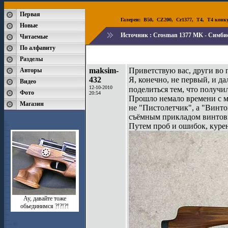
Первая
Галереи:
B50
,
CZ200
,
Cr1377
,
T4
,
T4 конк
Новые
Источник :
Crosman 1377 MK - Симби
Читаемые
По алфавиту
Разделы
maksim-
Приветствую вас, други во 
Авторы
432
Я, конечно, не первый, и да
Видео
12-10-2010
поделиться тем, что получил
Фото
20:54
Прошло немало времени с м
Магазин
не "Пистолетчик", а "Винто
съёмным прикладом винтовк
Путем проб и ошибок, куре
Ау, давайте тоже
обьединимся ?!?!?!