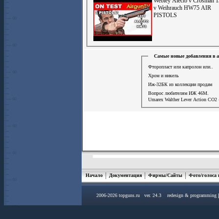
Webley Alecto v Crosman 
v Weihrauch HW75 AIR
PISTOLS
Самые новые добавления в 
Фторопласт или капролон или..
Хром и никель
Иж-32БК из коллекции продам
Вопрос любителям ИЖ 46М.
Umarex Walther Lever Action СО2 
Начало
Документация
Фирмы/Сайты
Фото/голоса
2006-2026 topguns.ru ver. 24.3 redesign & programming