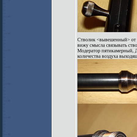
Стволик <вывешенный> от ИЖ
вижу смысла связывать ствол
Модератор пятикамерный, Д1
количества воздуха выходящ