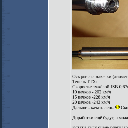
Ось рычага накачки (диамет
Теперь ТТХ:
Скорости: тяжёлой JSB 0,67
10 качков - 202 км/ч
15 качков -228 км/ч
20 качков -243 км/ч
Дальше - качать лень.
Ско
Доработки ещё будут, а може
Кстати, буду очень благодар