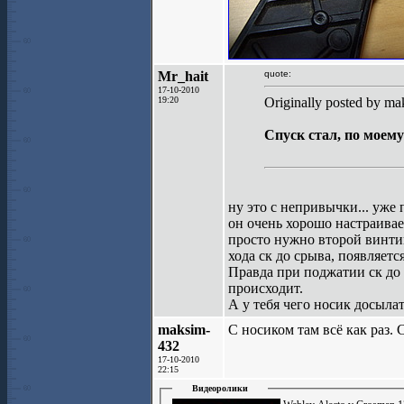
Mr_hait
quote:
17-10-2010
19:20
Originally posted by ma
Спуск стал, по моему
ну это с непривычки... уже 
он очень хорошо настраивае
просто нужно второй винтик
хода ск до срыва, появляетс
Правда при поджатии ск до 
происходит.
А у тебя чего носик досыла
maksim-
С носиком там всё как раз. 
432
17-10-2010
22:15
Видеоролики