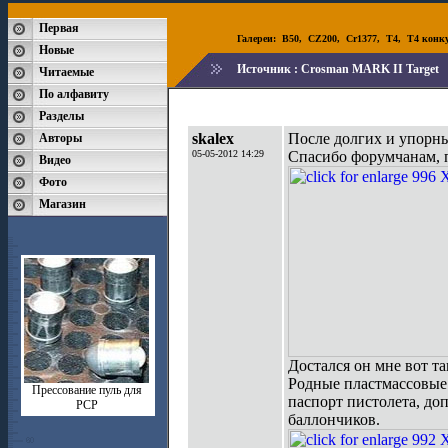
Первая
Галереи:
B50
,
CZ200
,
Cr1377
,
T4
,
T4 конк
Новые
Источник :
Crosman MARK II Target
Читаемые
По алфавиту
Разделы
skalex
После долгих и упорны
Авторы
05-05-2012 14:29
Спасибо форумчанам, 
Видео
Фото
Магазин
Достался он мне вот т
Родные пластмассовые 
Прессование пуль для
паспорт пистолета, до
РСР
баллончиков.