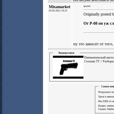
Mixamarket
quote:
05-05-2012 19:25
Originally posted 
От Р-08 он уж с
ну это зависит от того
Видеоролики
Пневматический писто
Crosman TT + Разборк
Самые нов
Фторопласт ил
Хром и никел
Иж-32БК из к
Вопрос люби
Umarex Walthe