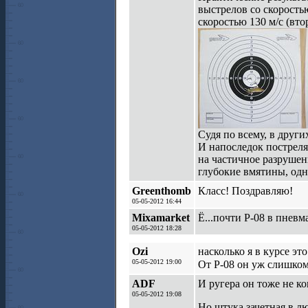
выстрелов со скорость
скоростью 130 м/с (вт
Судя по всему, в други
И напоследок постреля
на частичное разрушен
глубокие вмятины, одн
Greenthomb
Класс! Поздравляю!
05-05-2012 16:44
Mixamarket
Ё...почти Р-08 в пневм
05-05-2012 18:28
Ozi
насколько я в курсе эт
05-05-2012 19:00
От Р-08 он уж слишко
ADF
И ругера он тоже не ко
05-05-2012 19:08
Но штука зачетная в л