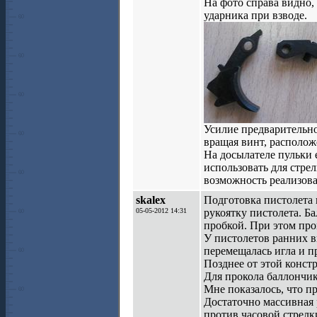
На фото справа видно
ударника при взводе.
Усилие предварительно
вращая винт, располож
На досылателе пульки 
использовать для стрел
возможность реализова
skalex
Подготовка пистолета 
05-05-2012 14:31
рукоятку пистолета. Б
пробкой. При этом про
У пистолетов ранних в
перемещалась игла и п
Позднее от этой конст
Для прокола баллончик
Мне показалось, что пр
Достаточно массивная 
против часовой стрелк