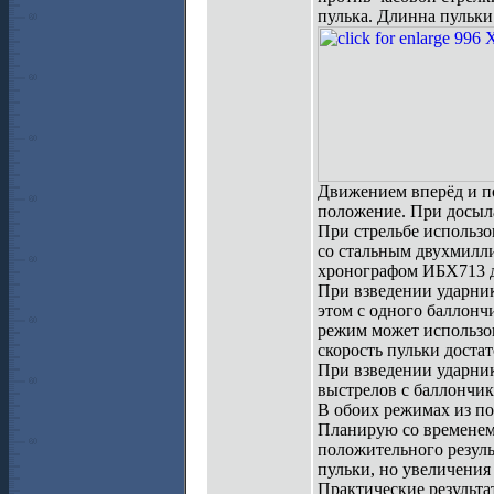
пулька. Длинна пульки
Движением вперёд и по
положение. При досыла
При стрельбе использо
со стальным двухмилл
хронографом ИБХ713 дл
При взведении ударник
этом с одного баллонч
режим может использо
скорость пульки доста
При взведении ударник
выстрелов с баллончика
В обоих режимах из по
Планирую со временем 
положительного резул
пульки, но увеличения
Практические результа