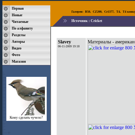
Первая
Галереи:
B50
,
CZ200
,
Cr1377
,
T4
,
T4 конк
Новые
Источник :
Cricket
Читаемые
По алфавиту
Разделы
Slavey
Материалы - американс
Авторы
06-11-2009 19:18
Видео
Фото
Магазин
Кому сделать чучело?