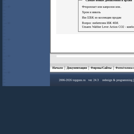
Самые новые добавления в архив
Фторопласт или капролон или..
Хром и никель
Иж-32БК из коллекции продам
Вопрос любителям ИЖ 46М.
Umarex Walther Lever Action СО2 - ковб
Начало
Документация
Фирмы/Сайты
Фото/голоса
2006-2026 topguns.ru ver. 24.3 redesign & programming