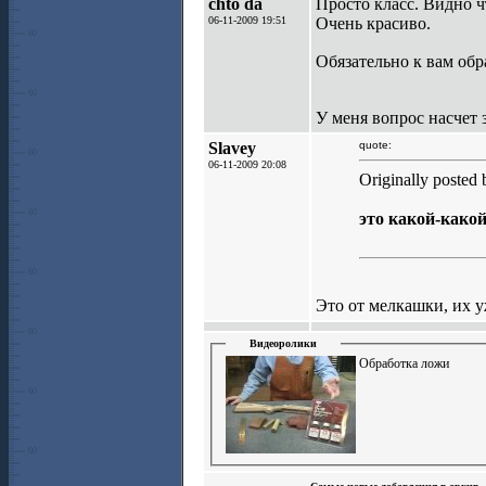
chto da
Просто класс. Видно ч
06-11-2009 19:51
Очень красиво.
Обязательно к вам об
У меня вопрос насчет 
Slavey
quote:
06-11-2009 20:08
Originally posted 
это какой-како
Это от мелкашки, их у
Видеоролики
Обработка ложи