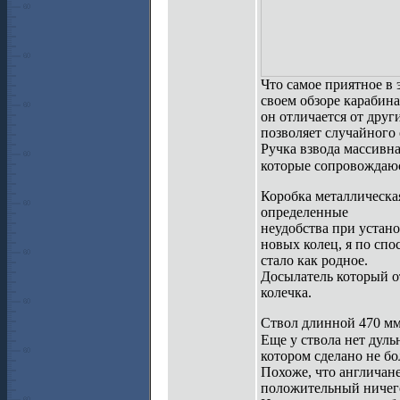
Что самое приятное в 
своем обзоре карабина
он отличается от друг
позволяет случайного 
Ручка взвода массивн
которые сопровождаю
Коробка металлическая
определенные
неудобства при устано
новых колец, я по спо
стало как родное.
Досылатель который о
колечка.
Ствол длинной 470 мм 
Еще у ствола нет дул
котором сделано не б
Похоже, что англичане
положительный ничего 