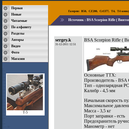
Первая
Галереи:
B50
,
CZ200
,
Cr1377
,
T4
,
T4 конк
Новые
Источник :
BSA Scorpion Rifle ( Винто
Читаемые
По алфавиту
Разделы
sergey.k
BSA Scorpion Rifle ( 
Авторы
31-12-2011 12:51
Видео
Фото
Магазин
Основные ТТХ:
Производитель - BSA 
Тип - однозарядная Р
Калибр - 4,5 мм
Начальная скорость пу
Максимальное давление
Масса - 3,5 кг
Т-5
Порт заправки - есть
Предохранитель ручной
Манометр - нет