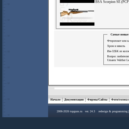
BSA Scorpion SE (PCP
Самые новые 
Фторопласт или к
Хром и никель
Иж-32БК из колл
Вопрос любител
Umarex Walther L
Начало
Документация
Фирмы/Сайты
Фото/голоса
2006-2026 topguns.ru ver. 24.3 redesign & programming