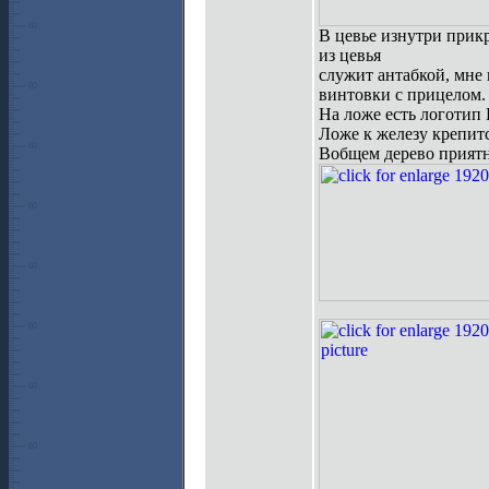
В цевье изнутри прик
из цевья
служит антабкой, мне 
винтовки с прицелом.
На ложе есть логотип 
Ложе к железу крепитс
Вобщем дерево приятн