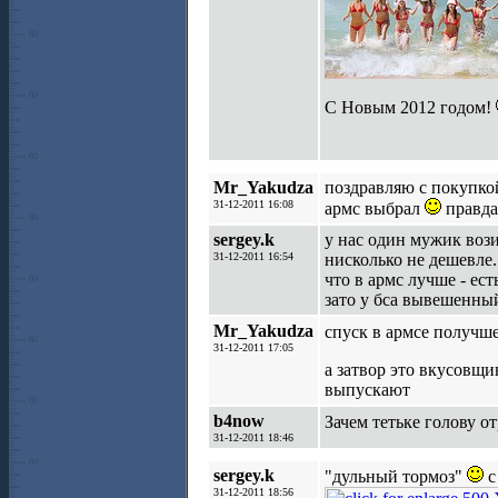
С Новым 2012 годом!
Mr_Yakudza
поздравляю с покупкой
31-12-2011 16:08
армс выбрал
правда
sergey.k
у нас один мужик вози
31-12-2011 16:54
нисколько не дешевле.
что в армс лучше - ест
зато у бса вывешенный
Mr_Yakudza
спуск в армсе получш
31-12-2011 17:05
а затвор это вкусовщи
выпускают
b4now
Зачем тетьке голову 
31-12-2011 18:46
sergey.k
"дульный тормоз"
с
31-12-2011 18:56