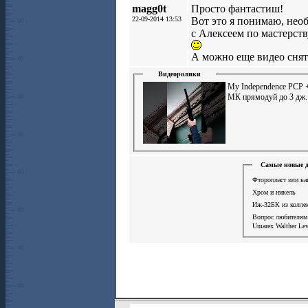
magg0t
Просто фантастиш!
22-09-2014 13:53
Вот это я понимаю, нео
с Алексеем по мастерств
А можно еще видео снять
Видеоролики
My Independence РСР 
МК прямодуй до 3 дж.
Самые новые д
Фторопласт или ка
Хром и никель
Иж-32БК из колле
Вопрос любителя
Umarex Walther Lev