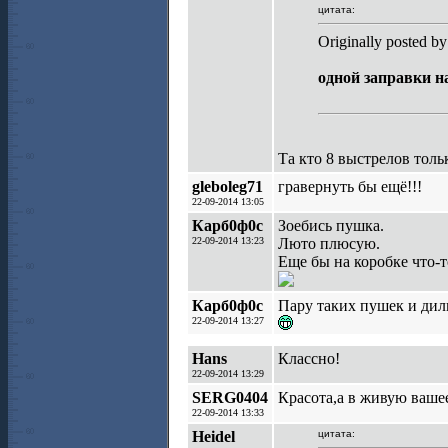
цитата:
Originally posted by
одной заправки н
Та кто 8 выстрелов толь
gleboleg71
гравернуть бы ещё!!!
22-09-2014 13:05
Карб0ф0с
Зоебись пушка.
22-09-2014 13:23
Люто плюсую.
Еще бы на коробке что-т
Карб0ф0с
Пару таких пушек и дил
22-09-2014 13:27
Hans
Классно!
22-09-2014 13:29
SERG0404
Красота,а в живую вашее
22-09-2014 13:33
Heidel
цитата: