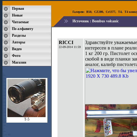
Первая
Галереи:
B50
,
CZ200
,
Cr1377
,
T4
,
T4 конк
Новые
Источник :
Bombus volcanic
Читаемые
По алфавиту
Разделы
RICCI
Здравствуйте уважаемые,
Авторы
22-09-2014 11:59
интересен в плане реали
Видео
1 кг 200 гр. Пистолет о
Фото
скобой в виде планки з
Магазин
аналог, калибр пистолет
Т-5