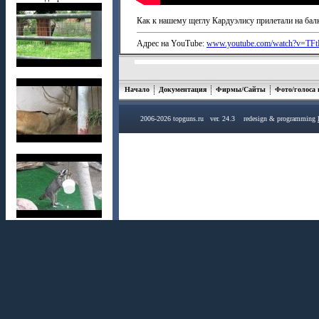
Как к нашему щеглу Кардуэлису прилетали на балк
Адрес на YouTube:
www.youtube.com/watch?v=T
Начало
Документация
Фирмы/Сайты
Фото/голоса
2006-2026 topguns.ru ver. 24.3 redesign & programming