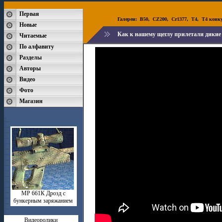
Первая
Галереи:
B50
,
CZ200
,
Cr1377
,
T4
,
T4 конк
Новые
Как к нашему щеглу прилетали дикие
Читаемые
По алфавиту
Разделы
Авторы
Видео
Фото
Магазин
МР 661К Дрозд с
бункерным заряжанием
Видеоролики