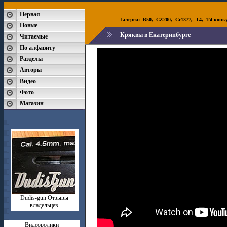
Первая
Галереи:
B50
,
CZ200
,
Cr1377
,
T4
,
T4 конк
Новые
Кряквы в Екатеринбурге
Читаемые
По алфавиту
Разделы
Авторы
Видео
Фото
Магазин
Dudis-gun Отзывы
владельцев
Видеоролики