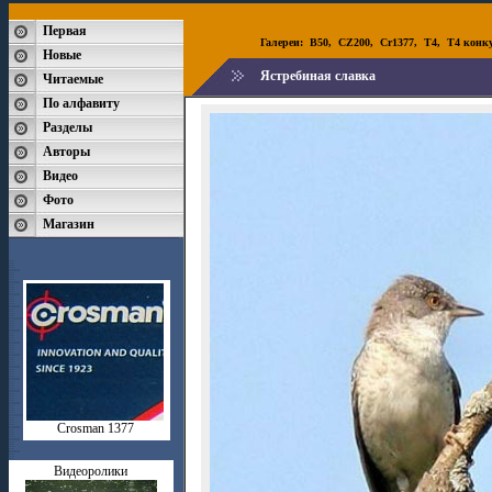
Первая
Галереи:
B50
,
CZ200
,
Cr1377
,
T4
,
T4 конк
Новые
Ястребиная славка
Читаемые
По алфавиту
Разделы
Авторы
Видео
Фото
Магазин
Crosman 1377
Видеоролики