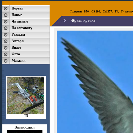
Первая
Галереи:
B50
,
CZ200
,
Cr1377
,
T4
,
T4 конк
Новые
Чёрная крачка
Читаемые
По алфавиту
Разделы
Авторы
Видео
Фото
Магазин
Т5
Видеоролики