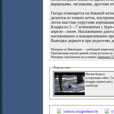
ящерицами, лягушками, другими пти
Гнездо помещается на боковой ветк
делается из тонких веток, внутрен
лоток выстлан упругими корешками,
Кладка из 5—7 зеленоватых с буро
апреле—июне. Насиживание длится
насиживании и выкармливании при
Выводки держатся при родителях д
Материал из Википедии — свободной энциклопе
Оригинальная версия данной статьи доступна по
Материал опубликован на условиях
лицензии C
Видеоролики
Наглая белка и
осторожная сойка / A
arrogant squirrel and a
careful jay