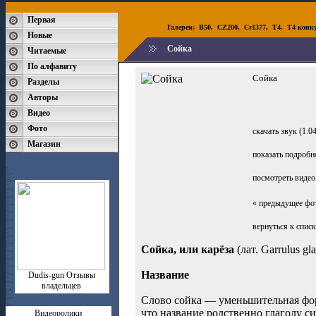
Первая
Галереи:
B50
,
CZ200
,
Cr1377
,
T4
,
T4 конк
Новые
Сойка
Читаемые
По алфавиту
Сойка
Разделы
Авторы
Видео
Фото
скачать звук (1.0
Магазин
показать подробн
посмотреть видео
« предыдущее фо
вернуться к спис
Сойка, или карёза
(лат. Garrulus 
Название
Dudis-gun Отзывы
владельцев
Слово сойка — уменьшительная форм
что название родственно глаголу си
Видеоролики