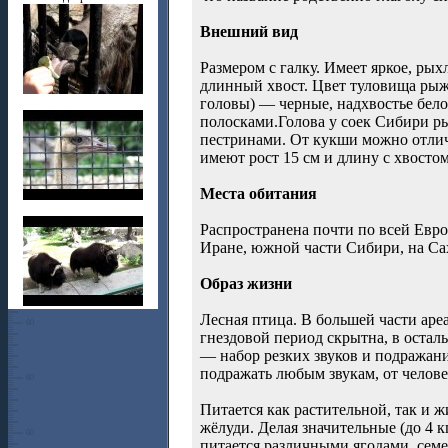
Внешний вид
Размером с галку. Имеет яркое, ры
длинный хвост. Цвет туловища рыже
головы) — черные, надхвостье бело
полосками.Голова у соек Сибири р
пестринами. От кукши можно отлич
имеют рост 15 см и длину с хвосто
Места обитания
Распространена почти по всей Евро
Иране, южной части Сибири, на Сах
Образ жизни
Лесная птица. В большей части аре
гнездовой период скрытна, в остал
— набор резких звуков и подражани
подражать любым звукам, от человеч
Питается как растительной, так и
жёлуди. Делая значительные (до 4 к
питается различными ягодами, сем