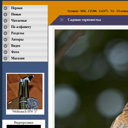
Первая
Галереи:
B50
,
CZ200
,
Cr1377
,
T4
,
T4 конк
Новые
Садовая горихвостка
Читаемые
По алфавиту
Разделы
Авторы
Видео
Фото
Магазин
Weihrauch HW 57
Видеоролики