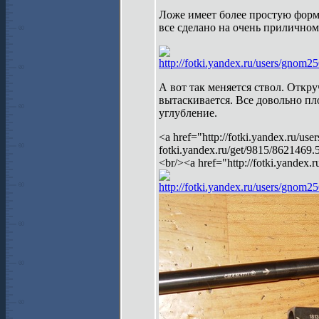
Ложе имеет более простую форму
все сделано на очень приличном
http://fotki.yandex.ru/users/gnom2
А вот так меняется ствол. Откр
вытаскивается. Все довольно пл
углубление.
<a href="http://fotki.yandex.ru/us
fotki.yandex.ru/get/9815/8621469
<br/><a href="http://fotki.yande
http://fotki.yandex.ru/users/gnom2