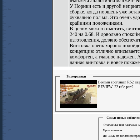
Манжета аналогична манжете Nor
У Норики есть и другой неприят
сборке, когда поршень уже вста
буквально пол мл. Это очень уд
крайними положениями.
В целом можно отметить, винтов
240 на 0.68. И довольно спокойн
изготовления, должно обеспечи
Винтовка очень хорошо подойдет
концепцию отлично вписывается 
комфортен, а главное надежен. А
данная винтовка и вовсе покаж
Видеоролики
Beeman sportsman RS2 air
REVIEW .22 rifle part2
Самые новые добавлен
Фторопласт или капролон ил
Хром и никель
Иж-32БК из коллекции про