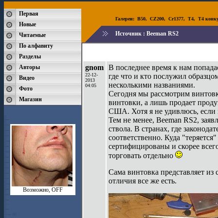
Первая
Галереи:
B50
,
CZ200
,
Cr1377
,
T4
,
T4 конк
Новые
Источник :
Beeman RS2
Читаемые
По алфавиту
Разделы
gnom
В последнее время к нам попадае
Авторы
22-12-
где что и кто послужил образцом
Видео
2013
несколькими названиями.
04:05
Фото
Сегодня мы рассмотрим винтовк
Магазин
винтовки, а лишь продает прод
США. Хотя я не удивлюсь, если 
Тем не менее, Beeman RS2, зая
ствола. В странах, где законодат
соответственно. Куда "теряется"
сертифицированы и скорее всег
торговать отдельно
Сама винтовка представляет из 
отличия все же есть.
Возможно, OFF