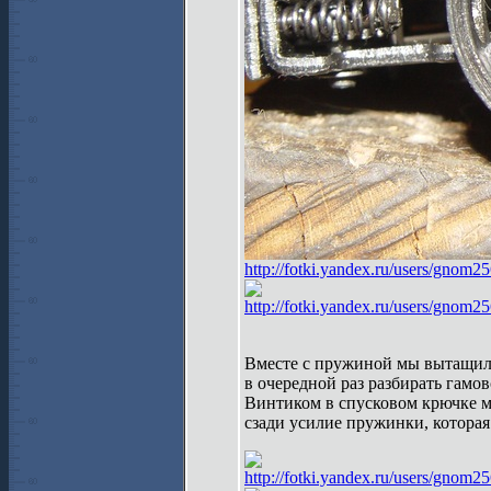
http://fotki.yandex.ru/users/gnom2
http://fotki.yandex.ru/users/gnom2
Вместе с пружиной мы вытащили
в очередной раз разбирать гамо
Винтиком в спусковом крючке м
сзади усилие пружинки, которая
http://fotki.yandex.ru/users/gnom2