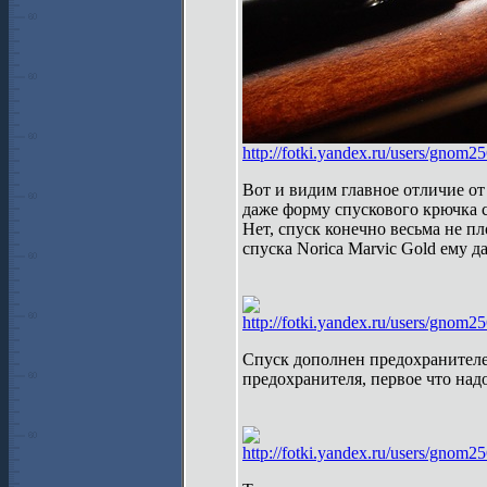
http://fotki.yandex.ru/users/gnom2
Вот и видим главное отличие от
даже форму спускового крючка 
Нет, спуск конечно весьма не пл
спуска Norica Marviс Gold ему да
http://fotki.yandex.ru/users/gnom2
Спуск дополнен предохранителе
предохранителя, первое что над
http://fotki.yandex.ru/users/gnom2