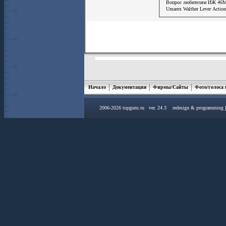
Вопрос любителям ИЖ 46М
Umarex Walther Lever Actio
Начало
Документация
Фирмы/Сайты
Фото/голоса
2006-2026 topguns.ru ver. 24.3 redesign & programming