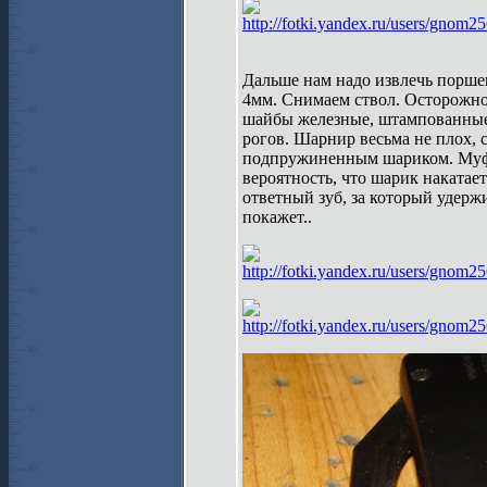
http://fotki.yandex.ru/users/gnom2
Дальше нам надо извлечь поршен
4мм. Снимаем ствол. Осторожно,
шайбы железные, штампованные.
рогов. Шарнир весьма не плох, с
подпружиненным шариком. Муфта
вероятность, что шарик накатае
ответный зуб, за который удерж
покажет..
http://fotki.yandex.ru/users/gnom2
http://fotki.yandex.ru/users/gnom2