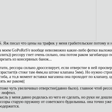
S. Яж писал что цены на трафик у меня грабительские потому и 
а моем GoPoReS'e вообще невозможно какие-либо фотки выложит
лить)) рессору гнет очень сильно, она потом раком загибаеццо п
резать из консервных банок...
тати, рессора сильно дросселирует, если отверстие в ней просвер
зрастает(в стоке там 4мм,на штоке клапана 5мм). Но нужно стр
гиба, а то,в момент вставки магазина она проходит по клапану, ц
ять же раком((
тоже чуть увеличивал отверстие(давно было). главное чтоб рессо
е люфтил.
сль у меня давно родилась из чего ее сделать, но руки не дошл
ссоры старую пружину от советского будильника. она точно уже 
родержится.