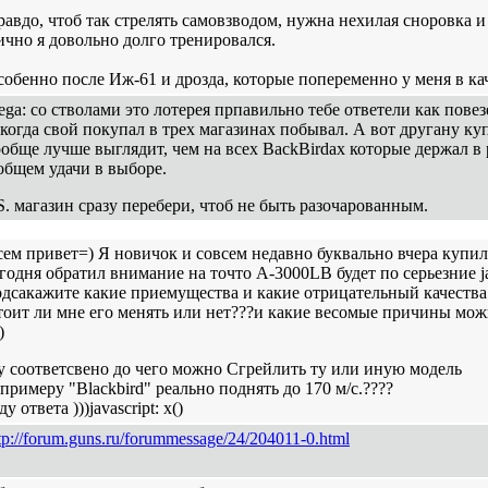
авдо, чтоб так стрелять самовзводом, нужна нехилая сноровка 
чно я довольно долго тренировался.
обенно после Иж-61 и дрозда, которые попеременно у меня в кач
ega: со стволами это лотерея прпавильно тебе ответели как повезе
когда свой покупал в трех магазинах побывал. А вот другану куп
обще лучше выглядит, чем на всех BackBirdах которые держал в 
общем удачи в выборе.
S. магазин сразу перебери, чтоб не быть разочарованным.
ем привет=) Я новичок и совсем недавно буквально вчера купил 
годня обратил внимание на точто А-3000LB будет по серьезние javas
дсакажите какие приемущества и какие отрицательный качества "
тоит ли мне его менять или нет???и какие весомые причины мо
)
у соответсвено до чего можно Сгрейлить ту или иную модель
примеру "Blackbird" реально поднять до 170 м/c.????
у ответа )))javascript: x()
tp://forum.guns.ru/forummessage/24/204011-0.html