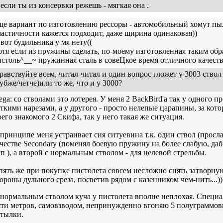
если ты из консервки режешь - мягкая она .
ще вариант по изготовлению рессоры - автомобильный хомут п
астичности кажется подходит, даже щирина одинаковая))
вот будильника у мя нету((
тя если из пружины сделать, по-моему изготовленная таким обр
столь^__~ пружинная сталь в совеЦкое время отличного качества
равствуйте всем, читал-читал и один вопрос гложет у 3003 ствол
убже/четче)или то же, что и у 3000?
ega: со стволами это лотерея. У меня 2 BackBird'a так у одного 
ткими нарезами, а у другого - просто нелепые царапины, за котор
его знакомого 2 Скифа, так у него такая же ситуация.
принципе меня устраивает сия ситуевина т.к. один ствол (просл
честве Secondary (поменял боевую пружину на более слабую, да
п ), а второй с нормальным стволом - для целевой стрельбы.
ять же при покупке пистолета совсем несложно снять затворную 
ороны дульного среза, посветив рядом с казенником чем-нить...))
нормальным стволом куча у пистолета вполне неплохая. Специа
яти метров, самовзводом, непринужденно вгоняю 5 полуграммов
утылки.