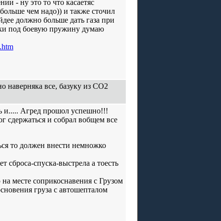
и - ну это то что касаетяс
 больше чем надо)) и также сточил
йдее должно больше дать газа при
ьки под боевую пружину думаю
x.htm
но наверняка все, базуку из СО2
 и..... Агред прошол успешно!!!
г сдержаться и собрал вобщем все
ться то должен внести немножко
ет сброса-спуска-выстрела а тоесть
 на месте соприкоснавения с Грузом
косновения груза с автошепталом