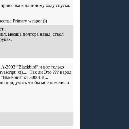
и привычка к длинному ходу спуска.
естве Primary weapon)))
т .
ил, месяца полтора назад, ствол
руках.
A-3003 "Blackbird" и вот только
cript: x()..... Так ли Это ??? народ
Blackbird" от 3000LB...
жно придумать чтобы мне поменяли