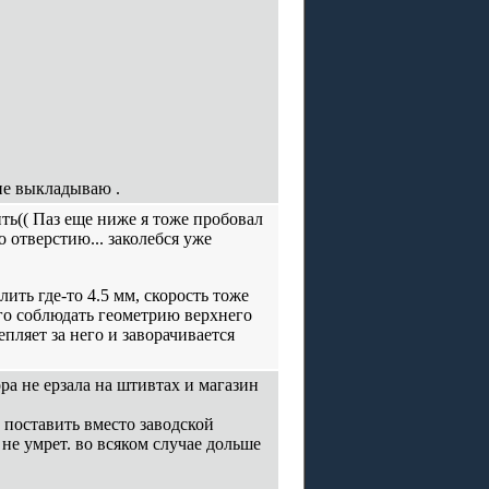
не выкладываю .
ь(( Паз еще ниже я тоже пробовал
о отверстию... заколебся уже
лить где-то 4.5 мм, скорость тоже
ого соблюдать геометрию верхнего
епляет за него и заворачивается
ра не ерзала на штивтах и магазин
и поставить вместо заводской
не умрет. во всяком случае дольше