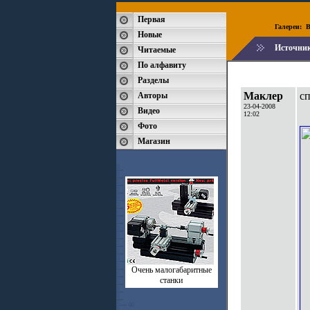
Первая
Галереи:
B
Новые
Источни
Читаемые
По алфавиту
Разделы
Маклер
с
Авторы
23-04-2008
Видео
12:02
Фото
Магазин
Очень малогабаритные
станки