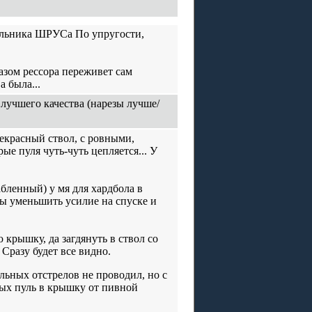
ыльника ШРУСа По упругости,
азом рессора переживет сам
 была...
 лучшего качества (нарезы лучше/
прекрасный ствол, с ровными,
ые пуля чуть-чуть цепляется... У
абленный) у мя для хардбола в
бы уменьшить усилие на спуске и
крышку, да загдянуть в ствол со
 Сразу будет все видно.
льных отстрелов не проводил, но с
ых пуль в крышку от пивной