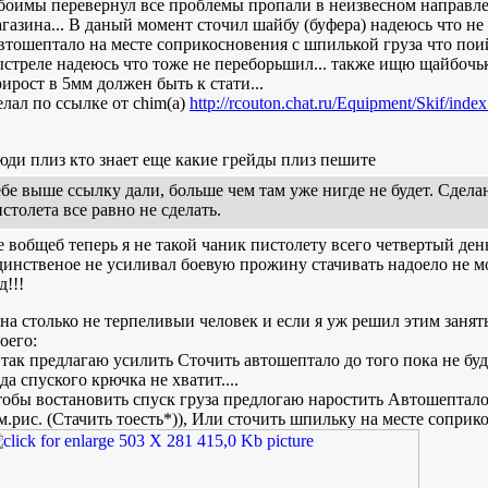
оимы перевернул все проблемы пропали в неизвесном направлени
газина... В даный момент сточил шайбу (буфера) надеюсь что не
тошептало на месте соприкосновения с шпилькой груза что пои
ыстреле надеюсь что тоже не переборьшил... также ищю щайбоч
ирост в 5мм должен быть к стати...
лал по ссылке от chim(а)
http://rcouton.chat.ru/Equipment/Skif/inde
ди плиз кто знает еще какие грейды плиз пешите
бе выше ссылку дали, больше чем там уже нигде не будет. Сдела
столета все равно не сделать.
 вобщеб теперь я не такой чаник пистолету всего четвертый день
инственое не усиливал боевую прожину стачивать надоело не мо
д!!!
на столько не терпеливыи человек и если я уж решил этим заня
оего:
так предлагаю усилить Сточить автошептало до того пока не буд
да спуского крючка не хватит....
обы востановить спуск груза предлогаю наростить Автошептало
м.рис. (Стачить тоесть*)), Или сточить шпильку на месте сопри