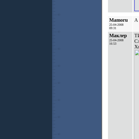
Mamoru
А 
25-04-2008
09:31
Маклер
Т
25-04-2008
Сл
16:53
Х