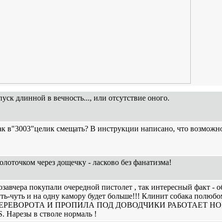
уск длинной в вечность..., или отсутствие оного.
ак в"3003"целик смещать? В инструкции написано, что возможн
лоточком через дощечку - ласково без фанатизма!
завчера покупали очередной пистолет , так интересный факт - 
уть-чуть и на одну камору будет больше!!! Клинит собака пол
ЕРЕВОРОТА И ПРОПИЛА ПОД ДОВОДЧИКИ РАБОТАЕТ НО
S. Нарезы в стволе нормаль !