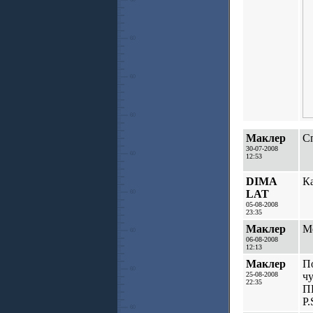
Маклер
Сп
30-07-2008
12:53
DIMA
К
LAT
05-08-2008
23:35
Маклер
Мо
06-08-2008
12:13
Маклер
По
25-08-2008
ч
22:35
П
P.