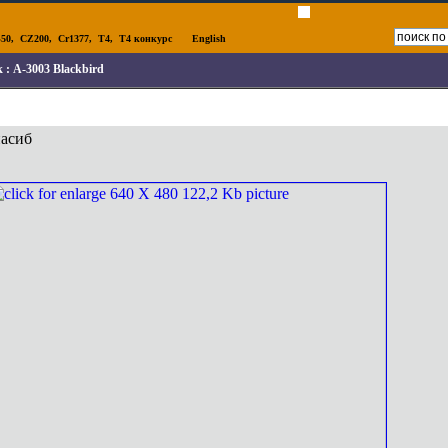
50
,
CZ200
,
Cr1377
,
T4
,
T4 конкурс
English
к :
A-3003 Blackbird
пасиб