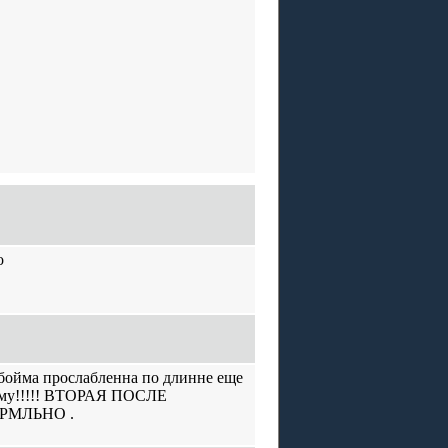
о
обойма прослабленна по длинне еще
юбому!!!!! ВТОРАЯ ПОСЛЕ
РМЛЬНО .