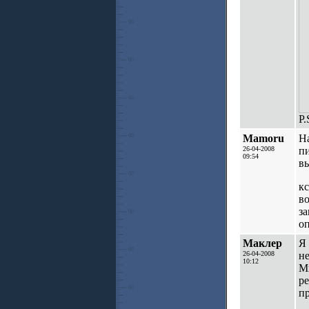
Р.
Mamoru
Н
26-04-2008
пи
09:54
вы
кс
во
за
оп
Маклер
Я 
26-04-2008
н
10:12
Мы
ре
п