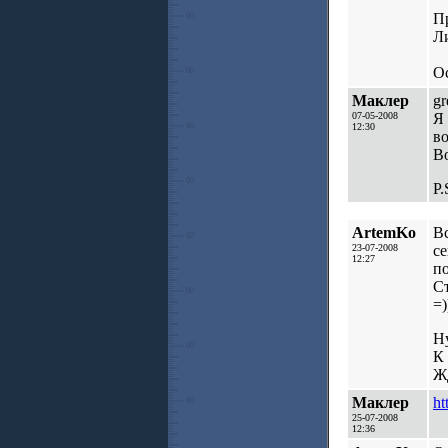
Пр
Ли
Ос
Маклер
gr
07-05-2008
Я 
12:30
во
В
P.
ArtemKo
Вс
23-07-2008
се
12:27
по
С
=)
Н
К 
Жд
Маклер
ht
25-07-2008
12:36