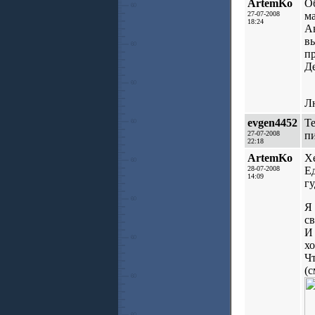
ArtemKo
Об
27-07-2008
ма
18:24
Ав
в
пр
Де
Лю
evgen4452
Те
27-07-2008
пи
22:18
ArtemKo
Хе
28-07-2008
Ед
14:09
гу
Я 
св
И 
хо
Чт
(с