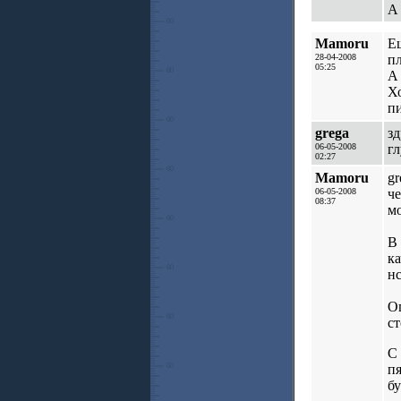
А 
Mamoru
Е
28-04-2008
пл
05:25
А 
Хо
пи
grega
зд
06-05-2008
гл
02:27
Mamoru
gr
06-05-2008
че
08:37
мо
В 
ка
нс
Оп
ст
С 
п
б