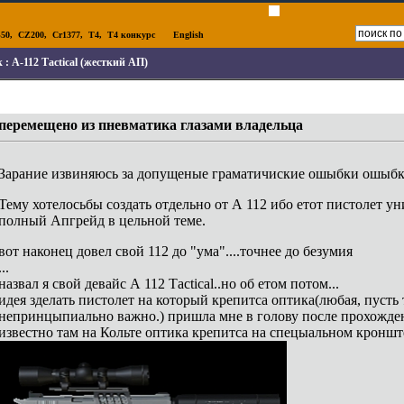
50
,
CZ200
,
Cr1377
,
T4
,
T4 конкурс
English
к :
А-112 Тactical (жесткий АП)
перемещено из пневматика глазами владельца
Зарание извиняюсь за допущеные граматичиские ошыбки ошыбк
Тему хотелосьбы создать отдельно от А 112 ибо етот пистолет у
полный Апгрейд в цельной теме.
вот наконец довел свой 112 до "ума"....точнее до безумия
...
назвал я свой девайс А 112 Тactical..но об етом потом...
идея зделать пистолет на который крепитса оптика(любая, пусть
непринцыпиально важно.) пришла мне в голову после прохожден
известно там на Кольте оптика крепитса на спецыальном кроншт