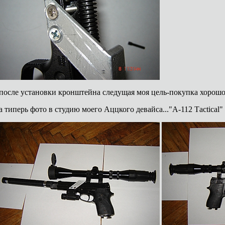
после установки кронштейна следущая моя цель-покупка хорошо
а типерь фото в студию моего Аццкого девайса..."А-112 Тactical"