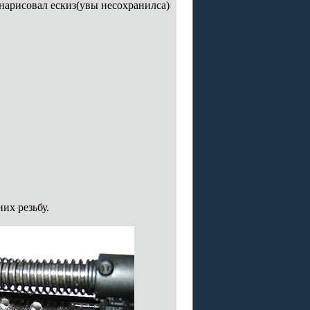
нарисовал ескиз(увы несохранилса)
их резьбу.