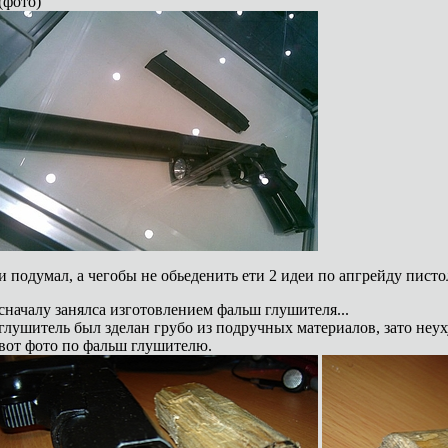
(фото)
и подумал, а чегобы не обьеденить ети 2 идеи по апгрейду писто
сначалу занялса изготовлением фальш глушителя...
глушитель был зделан грубо из подручных материалов, зато неух
вот фото по фальш глушителю.