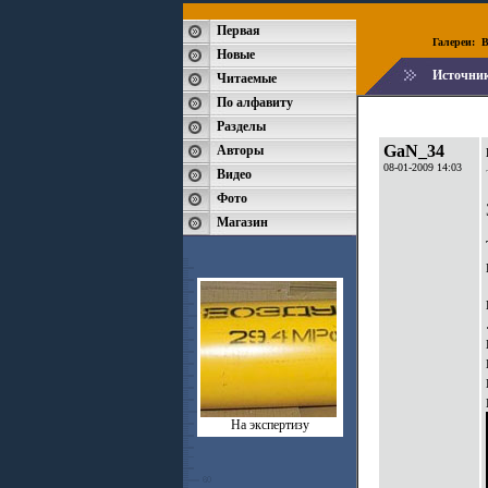
Первая
Галереи:
B
Новые
Источни
Читаемые
По алфавиту
Разделы
GaN_34
Авторы
08-01-2009 14:03
Видео
Фото
Магазин
На экспертизу