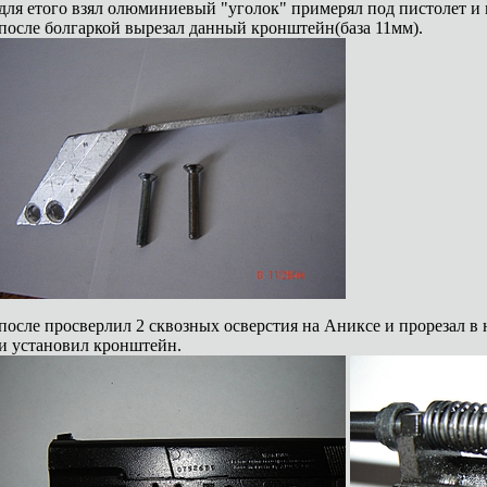
для етого взял олюминиевый "уголок" примерял под пистолет и 
после болгаркой вырезал данный кронштейн(база 11мм).
после просверлил 2 сквозных осверстия на Аниксе и прорезал в н
и установил кронштейн.