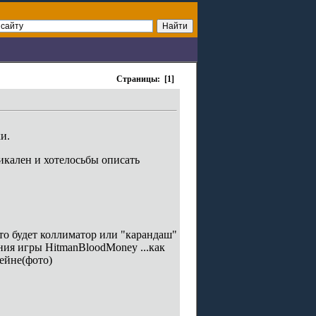
Страницы: [1]
и.
никален и хотелосьбы описать
 то будет коллиматор или "карандаш"
ия игры HitmanBloodMoney ...как
ейне(фото)