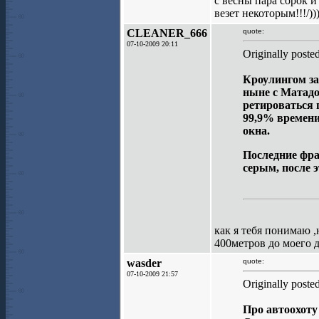
с весны пара сорок и
везет некоторым!!!/)))
CLEANER_666
quote:
07-10-2009 20:11
Originally poste
Кроулингом за
ныне с Матадо
ретироваться 
99,9% времени
окна.
Последние фра
серым, после э
как я тебя понимаю ,
400метров до моего д
wasder
quote:
07-10-2009 21:57
Originally poste
Про автоохоту 