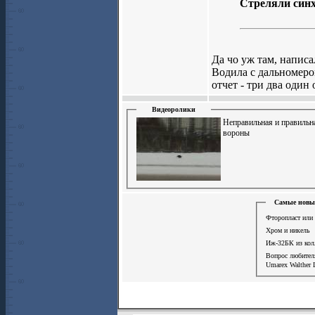
Стреляли синх
Да чо уж там, написа
Водила с дальномеро
отчет - три два один
Видеоролики
Неправильная и правильн
вороны
Самые новые
Фторопласт или 
Хром и никель
Иж-32БК из кол
Вопрос любите
Umarex Walther 