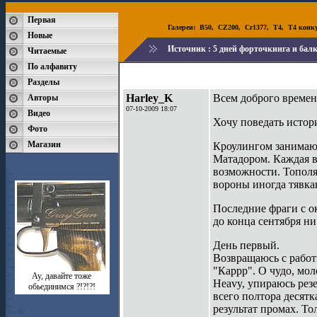
Первая
Галереи:
B50
,
CZ200
,
Cr1377
,
T4
,
T4 конк
Новые
Источник :
5 дней форточкинга и бал
Читаемые
По алфавиту
Разделы
Harley_K
Всем доброго времен
Авторы
07-10-2009 18:07
Видео
Хочу поведать истор
Фото
Магазин
Кроулингом занимаюс
Матадором. Каждая во
возможности. Тополя
вороны иногда тявка
Последние фраги с о
до конца сентября ни
День первый.
Возвращаюсь с работ
"Каррр". О чудо, мо
Ау, давайте тоже
Heavy, упираюсь резе
обьединимся ?!?!?!
всего полтора десятк
результат промах. То