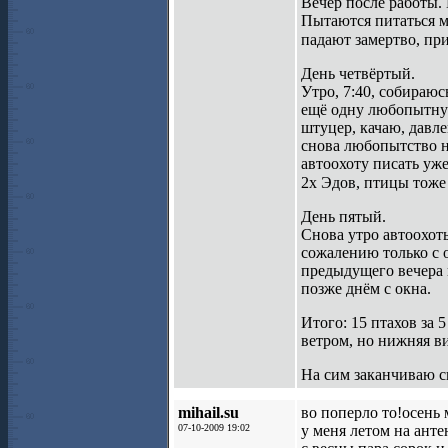
Вечер после работы.
Пытаются питаться м
падают замертво, пр
День четвёртый.
Утро, 7:40, собираюс
ещё одну любопытную
штуцер, качаю, давле
снова любопытство н
автоохоту писать уже
2х Эдов, птицы тож
День пятый.
Снова утро автоохоты
сожалению только с 
предыдущего вечера 
позже днём с окна.
Итого: 15 птахов за 
ветром, но нижняя в
На сим заканчиваю св
mihail.su
во поперло то!осень
07-10-2009 19:02
у меня летом на анте