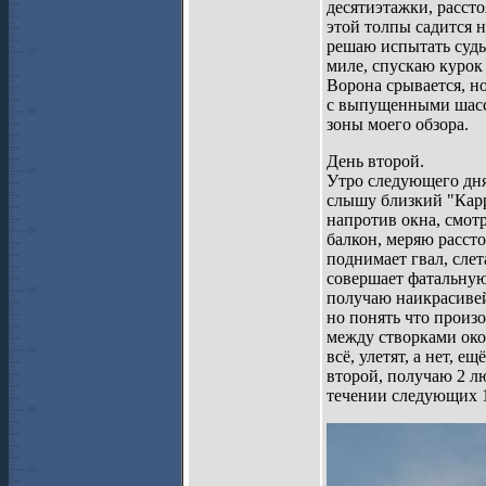
десятиэтажки, рассто
этой толпы садится н
решаю испытать судь
миле, спускаю курок
Ворона срывается, н
с выпущенными шасси
зоны моего обзора.
День второй.
Утро следующего дня.
слышу близкий "Карр
напротив окна, смот
балкон, меряю рассто
поднимает гвал, слет
совершает фатальную
получаю наикрасивей
но понять что произо
между створками око
всё, улетят, а нет, е
второй, получаю 2 лю
течении следующих 1