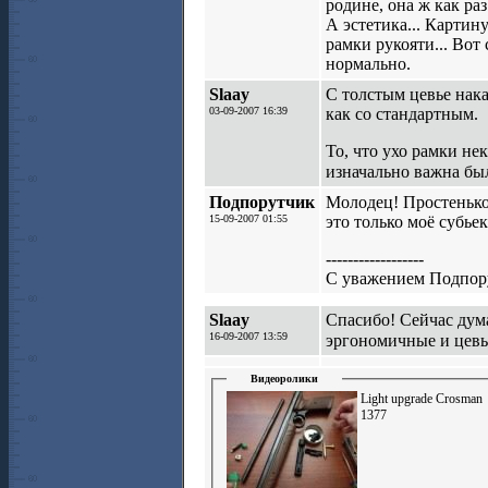
родине, она ж как ра
А эстетика... Картин
рамки рукояти... Вот 
нормально.
Slaay
С толстым цевье нака
03-09-2007 16:39
как со стандартным.
То, что ухо рамки не
изначально важна был
Подпорутчик
Молодец! Простенько
15-09-2007 01:55
это только моё субье
------------------
С уважением Подпор
Slaay
Спасибо! Сейчас дум
16-09-2007 13:59
эргономичные и цевь
Видеоролики
Light upgrade Crosman
1377