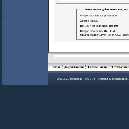
Самые новые добавления в архив
Фторопласт или капролон или..
Хром и никель
Иж-32БК из коллекции продам
Вопрос любителям ИЖ 46М.
Umarex Walther Lever Action СО2 - ков
Начало
Документация
Фирмы/Сайты
Фото/голоса
2006-2026 topguns.ru ver. 24.3 redesign & programming