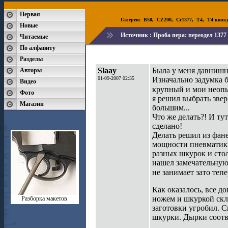
Первая
Галереи:
B50
,
CZ200
,
Cr1377
,
T4
,
T4 конк
Новые
Источник :
Проба пера: переодел 137
Читаемые
По алфавиту
Разделы
Slaay
Была у меня давнишн
Авторы
01-09-2007 02:35
Изначально задумка б
Видео
крупный и мои неопы
Фото
я решил выбрать звер
Магазин
большим...
Что же делать?! И тут
сделано!
Делать решил из фане
мощности пневматики
разных шкурок и сто
нашел замечательную 
не занимает зато теп
Как оказалось, все д
ножем и шкуркой скл
Разборка макетов
заготовки угробил. 
шкурки. Дырки соотве