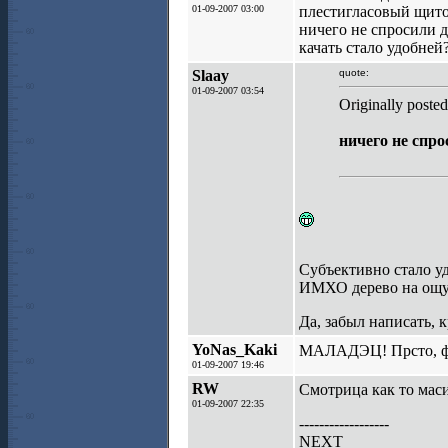
01-09-2007 03:00
плестигласовый щито
ничего не спросили д
качать стало удобней
Slaay
quote:
01-09-2007 03:54
Originally poste
ничего не спро
Субъективно стало уд
ИМХО дерево на ощуп
Да, забыл написать, 
YoNas_Kaki
МАЛАДЭЦ! Прсто, фун
01-09-2007 19:46
RW
Смотрица как то маси
01-09-2007 22:35
------------------
NEXT