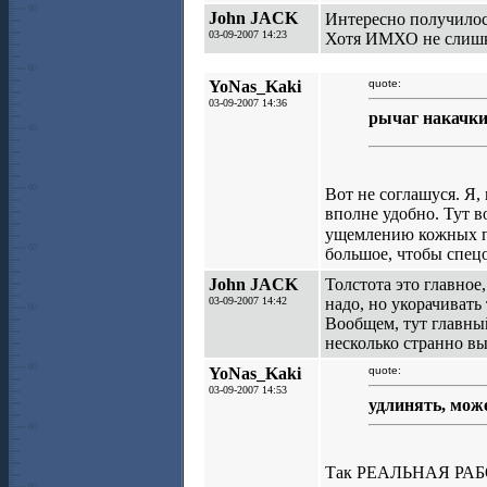
John JACK
Интересно получило
03-09-2007 14:23
Хотя ИМХО не слишко
YoNas_Kaki
quote:
03-09-2007 14:36
рычаг накачки 
Вот не соглашуся. Я
вполне удобно. Тут в
ущемлению кожных п
большое, чтобы спец
John JACK
Толстота это главное,
03-09-2007 14:42
надо, но укорачивать 
Вообщем, тут главный
несколько странно вы
YoNas_Kaki
quote:
03-09-2007 14:53
удлинять, може
Так РЕАЛЬНАЯ РАБОЧА