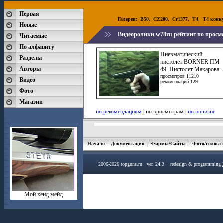
Первая
Галереи:
B50
,
CZ200
,
Cr1377
,
T4
,
T4 конк
Новые
Видеоролики w78ru рейтинг по просм
Читаемые
По алфавиту
Пневматический
Разделы
пистолет BORNER ПМ
Авторы
49. Пистолет Макарова.
просмотров 11210
Видео
рекомендаций 129
Фото
Магазин
по рекомендациям
| по просмотрам |
по новизне
Начало
Документация
Фирмы/Сайты
Фото/голоса
2006-2026 topguns.ru ver. 24.3 redesign & programming
Мой хенд мейд