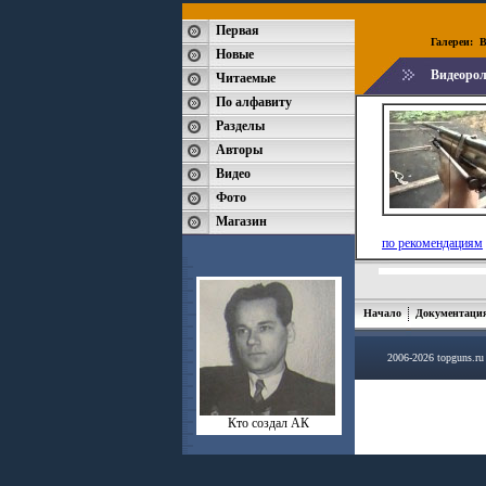
Первая
Галереи:
B
Новые
Видеорол
Читаемые
По алфавиту
Разделы
Авторы
Видео
Фото
Магазин
по рекомендациям
Начало
Документаци
2006-2026 topguns.r
Кто создал АК