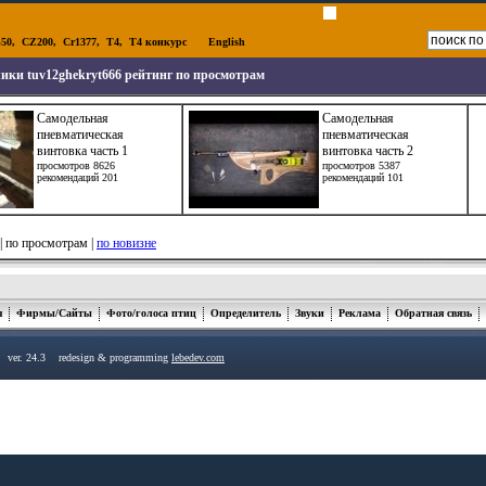
50
,
CZ200
,
Cr1377
,
T4
,
T4 конкурс
English
ики tuv12ghekryt666 рейтинг по просмотрам
Самодельная
Самодельная
пневматическая
пневматическая
винтовка часть 1
винтовка часть 2
просмотров 8626
просмотров 5387
рекомендаций 201
рекомендаций 101
| по просмотрам |
по новизне
я
Фирмы/Сайты
Фото/голоса птиц
Определитель
Звуки
Реклама
Обратная связь
u ver. 24.3 redesign & programming
lebedev.com