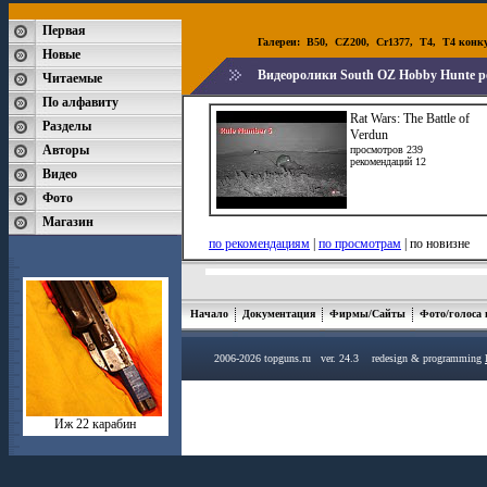
Первая
Галереи:
B50
,
CZ200
,
Cr1377
,
T4
,
T4 конк
Новые
Видеоролики South OZ Hobby Hunte р
Читаемые
По алфавиту
Rat Wars: The Battle of
Разделы
Verdun
Авторы
просмотров 239
рекомендаций 12
Видео
Фото
Магазин
по рекомендациям
|
по просмотрам
| по новизне
Начало
Документация
Фирмы/Сайты
Фото/голоса
2006-2026 topguns.ru ver. 24.3 redesign & programming
Иж 22 карабин